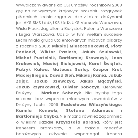
Wywalczony awans do CLJ umożliwi rocznikowi 2008
grę na najwyższym krajowym szczeblu rozgrywek
piłkarskich. Lechia zagra w lidze z takimi drużynami
jak: AKS SMS Łódź, ŁKS Łódź, UKS Varsovia Warszawa,
Wisła Płock, Jagiellonia Białystok, Polonia Warszawa
i Legia Warszawa. Udział w tym wielkim sukcesie
Lechii miała grupa utalentowanych młodych piłkarzy
z rocznika 2008:
Mikołaj Mieszczankowski, Piotr
Podlecki, Wiktor Pasierb, Jakub Szulowski,
Michał Pustelnik, Bartłomiej Krawczyk, Leon
Krakowiak, Maciej Bielejewski, Karol Świątek,
Patryk Kałwa, Mateusz Sarlej, Kacper Król,
Maciej Biegun, Dawid Słoń, Mikołaj Kania, Jakub
Zając, Jakub Szewczyk, Jakub Mączyński,
Jakub Rzymkowski, Oliwier Sobczyk
. Kierownik
Drużyny –
Mariusz Sobczyk
. Nie byłoby tego
sukcesu bez wsparcia młodszych zawodników z
Drużyny Lechii 2009
Radosława Wilczyńskiego:
Kamila Konewki, Stefana Adamusa
i
Bartłomieja Chyba
. Nie można również zapomnieć
o wielkim udziale
Krzysztofa Barana
, który jest
trenerem bramkarzy, a w trakcie meczów
barażowych aktywnie wspomagał trenera