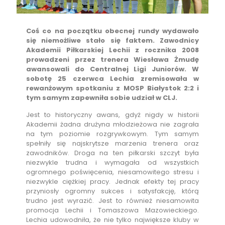
Coś co na początku obecnej rundy wydawało
się niemożliwe stało się faktem. Zawodnicy
Akademii Piłkarskiej Lechii z rocznika 2008
prowadzeni przez trenera Wiesława Żmudę
awansowali do Centralnej Ligi Juniorów. W
sobotę 25 czerwca Lechia zremisowała w
rewanżowym spotkaniu z MOSP Białystok 2:2 i
tym samym zapewniła sobie udział w CLJ.
Jest to historyczny awans, gdyż nigdy w historii
Akademii żadna drużyna młodzieżowa nie zagrała
na tym poziomie rozgrywkowym. Tym samym
spełniły się najskrytsze marzenia trenera oraz
zawodników. Droga na ten piłkarski szczyt była
niezwykle trudna i wymagała od wszystkich
ogromnego poświęcenia, niesamowitego stresu i
niezwykle ciężkiej pracy. Jednak efekty tej pracy
przyniosły ogromny sukces i satysfakcję, którą
trudno jest wyrazić. Jest to również niesamowita
promocja Lechii i Tomaszowa Mazowieckiego.
Lechia udowodniła, że nie tylko największe kluby w