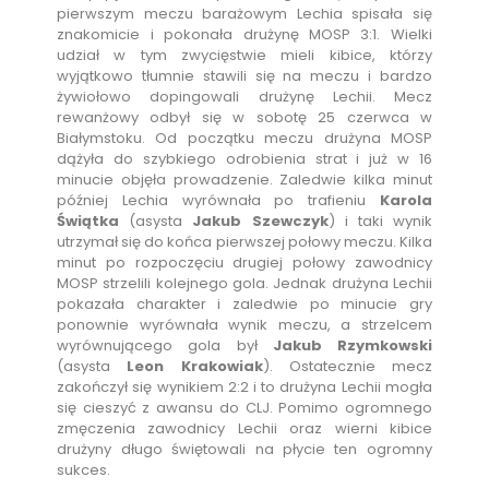
pierwszym meczu barażowym Lechia spisała się
znakomicie i pokonała drużynę MOSP 3:1. Wielki
udział w tym zwycięstwie mieli kibice, którzy
wyjątkowo tłumnie stawili się na meczu i bardzo
żywiołowo dopingowali drużynę Lechii. Mecz
rewanżowy odbył się w sobotę 25 czerwca w
Białymstoku. Od początku meczu drużyna MOSP
dążyła do szybkiego odrobienia strat i już w 16
minucie objęła prowadzenie. Zaledwie kilka minut
później Lechia wyrównała po trafieniu
Karola
Świątka
(asysta
Jakub Szewczyk
) i taki wynik
utrzymał się do końca pierwszej połowy meczu. Kilka
minut po rozpoczęciu drugiej połowy zawodnicy
MOSP strzelili kolejnego gola. Jednak drużyna Lechii
pokazała charakter i zaledwie po minucie gry
ponownie wyrównała wynik meczu, a strzelcem
wyrównującego gola był
Jakub Rzymkowski
(asysta
Leon Krakowiak
). Ostatecznie mecz
zakończył się wynikiem 2:2 i to drużyna Lechii mogła
się cieszyć z awansu do CLJ. Pomimo ogromnego
zmęczenia zawodnicy Lechii oraz wierni kibice
drużyny długo świętowali na płycie ten ogromny
sukces.