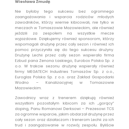
Wiesława Żmudę
.
Nie byłoby tego sukcesu bez ogromnego
zaangażowania i wsparcia rodziców młodych
zawodników, którzy wiernie kibicowali, nie tylko w
meczach w Tomaszowie Mazowieckim, ale również
jeździli za zespołem na wszystkie mecze
wyjazdowe. Dziękujemy również sponsorom, którzy
wspomagali drużynę przez cały sezon i również ich
pomoc przyczyniła się do tego sukcesu drużyny.
Drużynę Lechii przez cały sezon wspierała firma
Ezbud pana Zenona Łaskiego, Eurobox Polska Sp. z
o.o. W trakcie sezonu drużynę wspierały również
firmy: MEGATECH Industries Tomaszów Sp. z o.o.,
Euroglas Polska Sp. z o.o. oraz Zakład Gospodarki
Wodno – Kanalizacyjnej w Tomaszowie
Mazowieckim.
Zawodnicy wraz z trenerem dziękują również
wszystkim pozostałym kibicom za ich „gorący”
doping, Panu Romanowi Derksowi – Prezesowi TCS
za ogromne wsparcie, jakim obdarzał drużynę przez
cały sezon oraz działaczom i trenerom Lechii za ich
trud i zaangażowanie w rozwój zespołu. Byliście