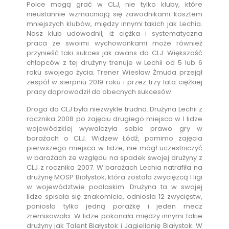
Polce mogą grać w CLJ, nie tylko kluby, które
nieustannie wzmacniają się zawodnikami kosztem
mniejszych klubów, między innymi takich jak Lechia.
Nasz klub udowodnił, iż ciężka i systematyczna
praca ze swoimi wychowankami może również
przynieść taki sukces jak awans do CLJ. Większość
chłopców z tej drużyny trenuje w Lechii od 5 lub 6
roku swojego życia. Trener Wiesław Żmuda przejął
zespół w sierpniu 2019 roku i przez trzy lata ciężkiej
pracy doprowadził do obecnych sukcesów.
Droga do CLJ była niezwykle trudna. Drużyna Lechii z
rocznika 2008 po zajęciu drugiego miejsca w I lidze
wojewódzkiej wywalczyła sobie prawo gry w
barażach o CLJ. Widzew Łódź, pomimo zajęcia
pierwszego miejsca w lidze, nie mógł uczestniczyć
w barażach ze względu na spadek swojej drużyny z
CLJ z rocznika 2007. W barażach Lechia natrafiła na
drużynę MOSP Białystok, która została zwycięzcą I ligi
w województwie podlaskim. Drużyna ta w swojej
lidze spisała się znakomicie, odniosła 12 zwycięstw,
poniosła tylko jedną porażkę i jeden mecz
zremisowała. W lidze pokonała między innymi takie
drużyny jak Talent Białystok i Jagiellonię Białystok. W