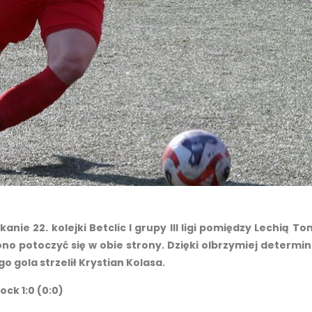
anie 22. kolejki Betclic I grupy III ligi pomiędzy Lechią T
 potoczyć się w obie strony. Dzięki olbrzymiej determinacj
o gola strzelił Krystian Kolasa.
ock 1:0 (0:0)