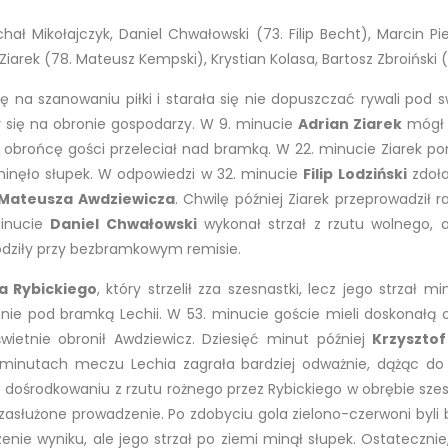
hał Mikołajczyk, Daniel Chwałowski (73. Filip Becht), Marcin Pi
iarek (78. Mateusz Kempski), Krystian Kolasa, Bartosz Zbroiński (5
 na szanowaniu piłki i starała się nie dopuszczać rywali pod swo
ły się na obronie gospodarzy. W 9. minucie
Adrian Ziarek
mógł o
zez obrońcę gości przeleciał nad bramką. W 22. minucie Ziarek p
minęło słupek. W odpowiedzi w 32. minucie
Filip Lodziński
zdoła
Mateusza Awdziewicza
. Chwilę później Ziarek przeprowadził 
minucie
Daniel Chwałowski
wykonał strzał z rzutu wolnego, a
odziły przy bezbramkowym remisie.
a Rybickiego
, który strzelił zza szesnastki, lecz jego strzał 
żenie pod bramką Lechii. W 53. minucie goście mieli doskonałą
ł świetnie obronił Awdziewicz. Dziesięć minut później
Krzyszto
 minutach meczu Lechia zagrała bardziej odważnie, dążąc d
 dośrodkowaniu z rzutu rożnego przez Rybickiego w obrębie szes
ii zasłużone prowadzenie. Po zdobyciu gola zielono-czerwoni byli 
ie wyniku, ale jego strzał po ziemi minął słupek. Ostatecznie