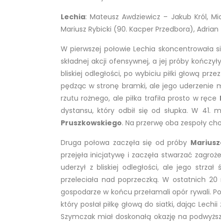
Lechia
: Mateusz Awdziewicz – Jakub Król, Mic
Mariusz Rybicki (90. Kacper Przedbora), Adrian Z
W pierwszej połowie Lechia skoncentrowała się
składnej akcji ofensywnej, a jej próby kończy
bliskiej odległości, po wybiciu piłki głową pr
pędząc w stronę bramki, ale jego uderzenie 
rzutu rożnego, ale piłka trafiła prosto w ręce
dystansu, który odbił się od słupka. W 41. 
Pruszkowskiego
. Na przerwę oba zespoły ch
Druga połowa zaczęła się od próby
Mariusz
przejęła inicjatywę i zaczęła stwarzać zagro
uderzył z bliskiej odległości, ale jego strza
przeleciała nad poprzeczką. W ostatnich 20
gospodarze w końcu przełamali opór rywali. Po
który posłał piłkę głową do siatki, dając Lech
Szymczak miał doskonałą okazję na podwyższen