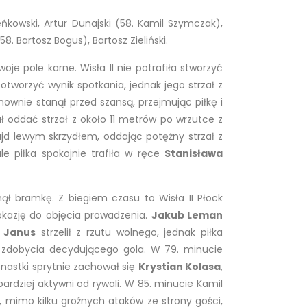
eńkowski, Artur Dunajski (58. Kamil Szymczak),
8. Bartosz Bogus), Bartosz Zieliński.
je pole karne. Wisła II nie potrafiła stworzyć
tworzyć wynik spotkania, jednak jego strzał z
onownie stanął przed szansą, przejmując piłkę i
ł oddać strzał z około 11 metrów po wrzutce z
rajd lewym skrzydłem, oddając potężny strzał z
le piłka spokojnie trafiła w ręce
Stanisława
minął bramkę. Z biegiem czasu to Wisła II Płock
 okazję do objęcia prowadzenia.
Jakub Leman
f Janus
strzelił z rzutu wolnego, jednak piłka
o zdobycia decydującego gola. W 79. minucie
nastki sprytnie zachował się
Krystian Kolasa
,
bardziej aktywni od rywali. W 85. minucie Kamil
, mimo kilku groźnych ataków ze strony gości,