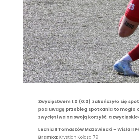
Zwycięstwem 1:0 (0:0) zakończyło się spotk
pod uwagę przebieg spotkania to mogło ono
zwycięstwa na swoją korzyść, a zwycięskieg
Lechia II Tomaszów Mazowiecki – Wisła II Pł
Bramka
: Krystian Kolasa 79