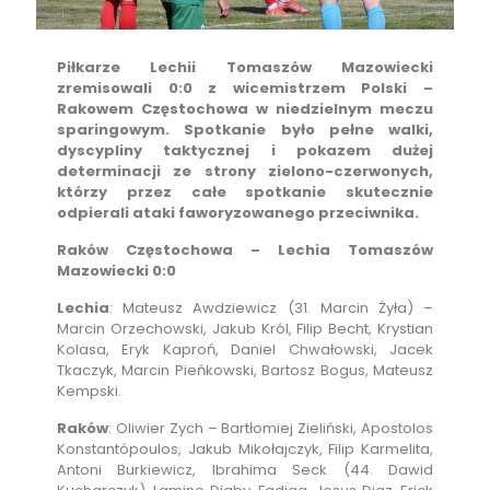
Piłkarze Lechii Tomaszów Mazowiecki
zremisowali 0:0 z wicemistrzem Polski –
Rakowem Częstochowa w niedzielnym meczu
sparingowym. Spotkanie było pełne walki,
dyscypliny taktycznej i pokazem dużej
determinacji ze strony zielono-czerwonych,
którzy przez całe spotkanie skutecznie
odpierali ataki faworyzowanego przeciwnika.
Raków Częstochowa – Lechia Tomaszów
Mazowiecki 0:0
Lechia
: Mateusz Awdziewicz (31. Marcin Żyła) –
Marcin Orzechowski, Jakub Król, Filip Becht, Krystian
Kolasa, Eryk Kaproń, Daniel Chwałowski, Jacek
Tkaczyk, Marcin Pieńkowski, Bartosz Bogus, Mateusz
Kempski.
Raków
: Oliwier Zych – Bartłomiej Zieliński, Apostolos
Konstantópoulos, Jakub Mikołajczyk, Filip Karmelita,
Antoni Burkiewicz, Ibrahima Seck (44. Dawid