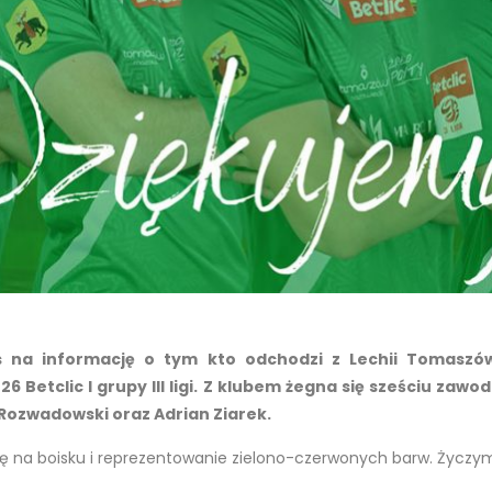
s na informację o tym kto odchodzi z Lechii Tomaszó
Betclic I grupy III ligi. Z klubem żegna się sześciu zawo
b Rozwadowski oraz Adrian Ziarek.
 na boisku i reprezentowanie zielono-czerwonych barw. Życzym