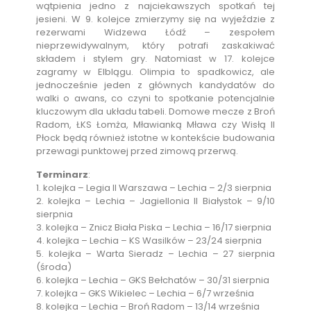
wątpienia jedno z najciekawszych spotkań tej
jesieni. W 9. kolejce zmierzymy się na wyjeździe z
rezerwami Widzewa Łódź – zespołem
nieprzewidywalnym, który potrafi zaskakiwać
składem i stylem gry. Natomiast w 17. kolejce
zagramy w Elblągu. Olimpia to spadkowicz, ale
jednocześnie jeden z głównych kandydatów do
walki o awans, co czyni to spotkanie potencjalnie
kluczowym dla układu tabeli. Domowe mecze z Broń
Radom, ŁKS Łomża, Mławianką Mława czy Wisłą II
Płock będą również istotne w kontekście budowania
przewagi punktowej przed zimową przerwą.
Terminarz
:
1. kolejka – Legia II Warszawa – Lechia – 2/3 sierpnia
2. kolejka – Lechia – Jagiellonia II Białystok – 9/10
sierpnia
3. kolejka – Znicz Biała Piska – Lechia – 16/17 sierpnia
4. kolejka – Lechia – KS Wasilków – 23/24 sierpnia
5. kolejka – Warta Sieradz – Lechia – 27 sierpnia
(środa)
6. kolejka – Lechia – GKS Bełchatów – 30/31 sierpnia
7. kolejka – GKS Wikielec – Lechia – 6/7 września
8. kolejka – Lechia – Broń Radom – 13/14 września