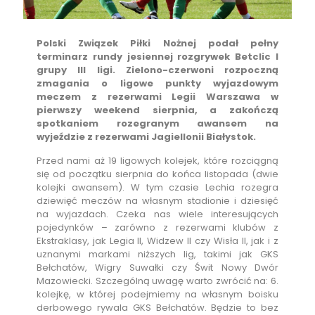
Polski Związek Piłki Nożnej podał pełny
terminarz rundy jesiennej rozgrywek Betclic I
grupy III ligi. Zielono-czerwoni rozpoczną
zmagania o ligowe punkty wyjazdowym
meczem z rezerwami Legii Warszawa w
pierwszy weekend sierpnia, a zakończą
spotkaniem rozegranym awansem na
wyjeździe z rezerwami Jagiellonii Białystok.
Przed nami aż 19 ligowych kolejek, które rozciągną
się od początku sierpnia do końca listopada (dwie
kolejki awansem). W tym czasie Lechia rozegra
dziewięć meczów na własnym stadionie i dziesięć
na wyjazdach. Czeka nas wiele interesujących
pojedynków – zarówno z rezerwami klubów z
Ekstraklasy, jak Legia II, Widzew II czy Wisła II, jak i z
uznanymi markami niższych lig, takimi jak GKS
Bełchatów, Wigry Suwałki czy Świt Nowy Dwór
Mazowiecki. Szczególną uwagę warto zwrócić na: 6.
kolejkę, w której podejmiemy na własnym boisku
derbowego rywala GKS Bełchatów. Będzie to bez