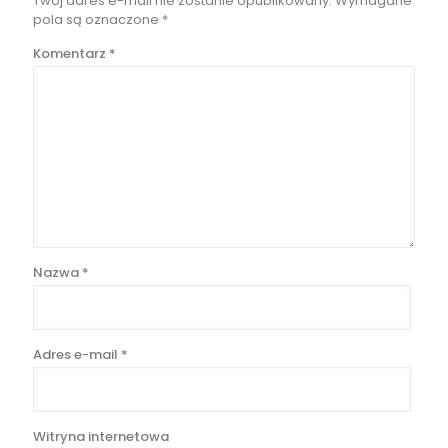
Twój adres e-mail nie zostanie opublikowany.
Wymagane
pola są oznaczone
*
Komentarz
*
Nazwa
*
Adres e-mail
*
Witryna internetowa