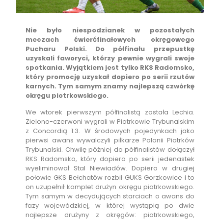
Nie było niespodzianek w pozostałych
meczach ćwierćfinałowych okręgowego
Pucharu Polski. Do półfinału przepustkę
uzyskali faworyci, którzy pewnie wygrali swoje
spotkania. Wyjątkiem jest tylko RKS Radomsko,
który promocję uzyskał dopiero po serii rzutów
karnych. Tym samym znamy najlepszą czwórkę
okręgu piotrkowskiego.
We wtorek pierwszym półfinalistą została Lechia.
Zielono-czerwoni wygrali w Piotrkowie Trybunalskim
z Concordią 1:3. W środowych pojedynkach jako
pierwsi awans wywalczyli piłkarze Polonii Piotrków
Trybunalski. Chwilę później do półfinalistów dołączył
RKS Radomsko, który dopiero po serii jedenastek
wyeliminował Stal Niewiadów. Dopiero w drugiej
połowie GKS Bełchatów rozbił GUKS Gorzkowice i to
on uzupełnił komplet drużyn okręgu piotrkowskiego.
Tym samym w decydujących starciach o awans do
fazy wojewódzkiej, w której wystąpią po dwie
najlepsze drużyny z okręgów: piotrkowskiego,