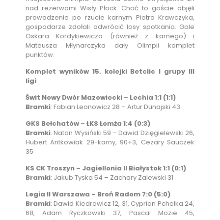
nad rezerwami Wisły Płock. Choć to goście objęli
prowadzenie po rzucie karnym Piotra Krawczyka,
gospodarze zdołali odwrócić losy spotkania. Gole
Oskara Kordykiewicza (również z karnego) i
Mateusza Młynarczyka dały Olimpii komplet
punktów.
Komplet wyników 15. kolejki Betclic I grupy III
ligi
:
Świt Nowy Dwór Mazowiecki – Lechia 1:1 (1:1)
Bramki
: Fabian Leonowicz 28 – Artur Dunajski 43
GKS Bełchatów – ŁKS Łomża 1:4 (0:3)
Bramki
: Natan Wysiński 59 – Dawid Dzięgielewski 26,
Hubert Antkowiak 29-karny, 90+3, Cezary Sauczek
35
KS CK Troszyn – Jagiellonia II Białystok 1:1 (0:1)
Bramki
: Jakub Tyska 54 – Zachary Zalewski 31
Legia II Warszawa – Broń Radom 7:0 (5:0)
Bramki
: Dawid Kiedrowicz 12, 31, Cyprian Pchełka 24,
68, Adam Ryczkowski 37, Pascal Mozie 45,