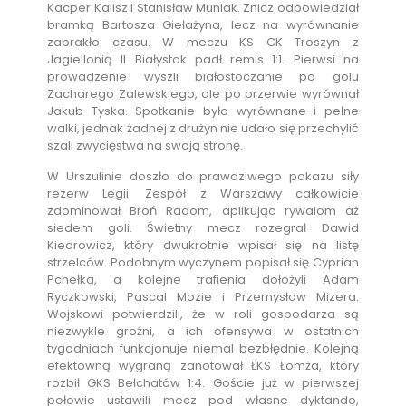
Kacper Kalisz i Stanisław Muniak. Znicz odpowiedział
bramką Bartosza Giełażyna, lecz na wyrównanie
zabrakło czasu. W meczu KS CK Troszyn z
Jagiellonią II Białystok padł remis 1:1. Pierwsi na
prowadzenie wyszli białostoczanie po golu
Zacharego Zalewskiego, ale po przerwie wyrównał
Jakub Tyska. Spotkanie było wyrównane i pełne
walki, jednak żadnej z drużyn nie udało się przechylić
szali zwycięstwa na swoją stronę.
W Urszulinie doszło do prawdziwego pokazu siły
rezerw Legii. Zespół z Warszawy całkowicie
zdominował Broń Radom, aplikując rywalom aż
siedem goli. Świetny mecz rozegrał Dawid
Kiedrowicz, który dwukrotnie wpisał się na listę
strzelców. Podobnym wyczynem popisał się Cyprian
Pchełka, a kolejne trafienia dołożyli Adam
Ryczkowski, Pascal Mozie i Przemysław Mizera.
Wojskowi potwierdzili, że w roli gospodarza są
niezwykle groźni, a ich ofensywa w ostatnich
tygodniach funkcjonuje niemal bezbłędnie. Kolejną
efektowną wygraną zanotował ŁKS Łomża, który
rozbił GKS Bełchatów 1:4. Goście już w pierwszej
połowie ustawili mecz pod własne dyktando,