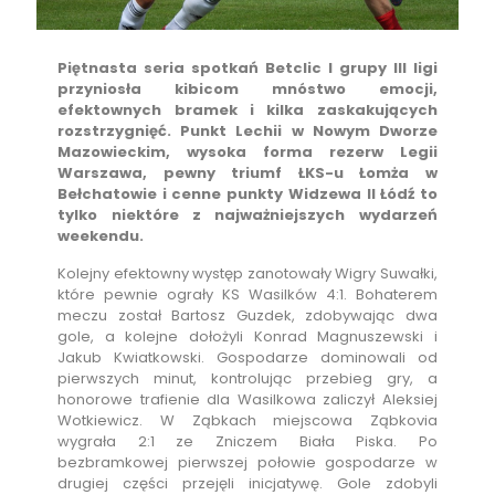
Piętnasta seria spotkań Betclic I grupy III ligi
przyniosła kibicom mnóstwo emocji,
efektownych bramek i kilka zaskakujących
rozstrzygnięć. Punkt Lechii w Nowym Dworze
Mazowieckim, wysoka forma rezerw Legii
Warszawa, pewny triumf ŁKS-u Łomża w
Bełchatowie i cenne punkty Widzewa II Łódź to
tylko niektóre z najważniejszych wydarzeń
weekendu.
Kolejny efektowny występ zanotowały Wigry Suwałki,
które pewnie ograły KS Wasilków 4:1. Bohaterem
meczu został Bartosz Guzdek, zdobywając dwa
gole, a kolejne dołożyli Konrad Magnuszewski i
Jakub Kwiatkowski. Gospodarze dominowali od
pierwszych minut, kontrolując przebieg gry, a
honorowe trafienie dla Wasilkowa zaliczył Aleksiej
Wotkiewicz. W Ząbkach miejscowa Ząbkovia
wygrała 2:1 ze Zniczem Biała Piska. Po
bezbramkowej pierwszej połowie gospodarze w
drugiej części przejęli inicjatywę. Gole zdobyli