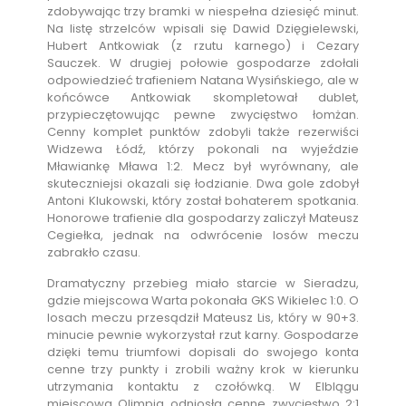
zdobywając trzy bramki w niespełna dziesięć minut.
Na listę strzelców wpisali się Dawid Dzięgielewski,
Hubert Antkowiak (z rzutu karnego) i Cezary
Sauczek. W drugiej połowie gospodarze zdołali
odpowiedzieć trafieniem Natana Wysińskiego, ale w
końcówce Antkowiak skompletował dublet,
przypieczętowując pewne zwycięstwo łomżan.
Cenny komplet punktów zdobyli także rezerwiści
Widzewa Łódź, którzy pokonali na wyjeździe
Mławiankę Mława 1:2. Mecz był wyrównany, ale
skuteczniejsi okazali się łodzianie. Dwa gole zdobył
Antoni Klukowski, który został bohaterem spotkania.
Honorowe trafienie dla gospodarzy zaliczył Mateusz
Cegiełka, jednak na odwrócenie losów meczu
zabrakło czasu.
Dramatyczny przebieg miało starcie w Sieradzu,
gdzie miejscowa Warta pokonała GKS Wikielec 1:0. O
losach meczu przesądził Mateusz Lis, który w 90+3.
minucie pewnie wykorzystał rzut karny. Gospodarze
dzięki temu triumfowi dopisali do swojego konta
cenne trzy punkty i zrobili ważny krok w kierunku
utrzymania kontaktu z czołówką. W Elblągu
miejscowa Olimpia odniosła cenne zwycięstwo 2:1