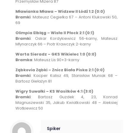
Przemysław Mizera 87
Mławianka Mława – Widzew II Łódź 1:2 (0:0)
Bramki
: Mateusz Cegiełka 67 – Antoni Klukowski 50,
69
Olimpia Elbląg – Wisła II Płock 2:1 (0:1)
Bramki
: Oskar Kordykiewicz 56-karny, Mateusz
Młynarczyk 66 – Piotr Krawczyk 2-karny
Warta Sieradz – GKS Wikielec 1:0 (0:0)
Bramka
: Mateusz Lis 90+3-karny
Ząbkovia Ząbki – Znicz Biała Piska 2:1 (0:0)
Bramki
: Kacper Kalisz 49, Stanisław Muniak 68 –
Bartosz Giełażyn 81
Wigry Suwałki – KS Wasilków 4:1 (3:0)
Bramki
: Bartosz Guzdek 4, 23, Konrad
Magnuszewski 35, Jakub Kwiatkowski 48 – Aleksiej
Wotkiewicz 50
Spiker