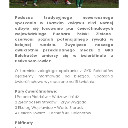
Podczas tradycyjnego noworocznego
spotkania w Łódzkim Związku Piłki Nożnej
odbyło się losowanie par ćwierćfinałowych
wojewódzkiego Pucharu Polski. Zielono-
czerwoni poznali potencjalnego rywala w
kolejnej rundzie. Zwycięzca naszego
dwukrotnie przekładanego meczu z GKS
Bełchatów zmierzy się w ćwierćfinale z
Pelikanem Łowicz.
O terminie zaległego spotkania z GKS Bełchatów
będziemy informować na bieżąco. Spotkania
ćwierćfinałowe wyznaczono na 15 kwietnia.
Pary ćwierćfinałowe
:
1 Polonia Piotrków – Widzew II Łódź
2 Zjednoczeni Stryków – Zryw Wygoda
3 Ekolog Wojsławice – Warta Sieradz
4 Pelikan Łowicz – Lechia/GKS Bełchatów
Półfinały
: