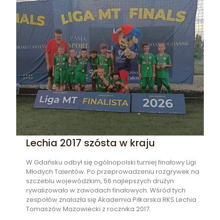
Lechia 2017 szósta w kraju
W Gdańsku odbył się ogólnopolski turniej finałowy Ligi
Młodych Talentów. Po przeprowadzeniu rozgrywek na
szczeblu wojewódzkim, 56 najlepszych drużyn
rywalizowało w zawodach finałowych. Wśród tych
zespołów znalazła się Akademia Piłkarska RKS Lechia
Tomaszów Mazowiecki z rocznika 2017.