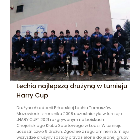
Lechia najlepszą drużyną w turnieju
Harry Cup
Drużyna Akademii Piłkarskiej Lechia Tomaszów
Mazowiecki z rocznika 2008 uczestniczyła w turnieju
„HARY CUP” 2021 rozgrywanym na boiskach
Chojeńskiego Klubu Sportowego w Łodzi. W turnieju
uczestniczyło 9 drużyn. Zgodnie z regulaminem turnieju
wszystkie drużyny zostały przydzielone do jednej grupy