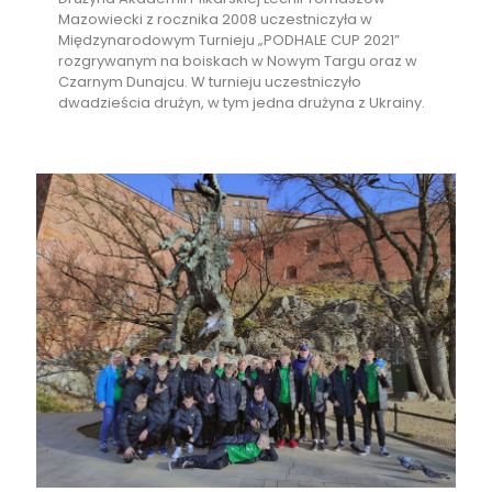
Mazowiecki z rocznika 2008 uczestniczyła w
Międzynarodowym Turnieju „PODHALE CUP 2021”
rozgrywanym na boiskach w Nowym Targu oraz w
Czarnym Dunajcu. W turnieju uczestniczyło
dwadzieścia drużyn, w tym jedna drużyna z Ukrainy.