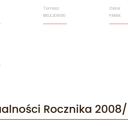
Tomasz
Oskar
BIELEJEWSKI
PANEK
ualności Rocznika 2008/