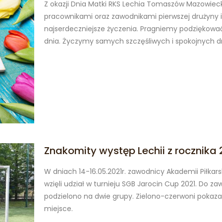
Z okazji Dnia Matki RKS Lechia Tomaszów Mazowiec
pracownikami oraz zawodnikami pierwszej drużyny 
najserdeczniejsze życzenia. Pragniemy podziękowa
dnia. Życzymy samych szczęśliwych i spokojnych dn
Znakomity występ Lechii z rocznika
W dniach 14-16.05.2021r. zawodnicy Akademii Piłkar
wzięli udział w turnieju SGB Jarocin Cup 2021. Do z
podzielono na dwie grupy. Zielono-czerwoni pokazali 
miejsce.