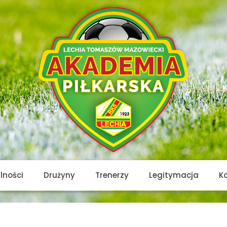
lności
Drużyny
Trenerzy
Legitymacja
K