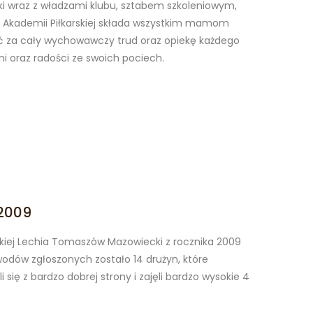
ki wraz z władzami klubu, sztabem szkoleniowym,
i Akademii Piłkarskiej składa wszystkim mamom
ć za cały wychowawczy trud oraz opiekę każdego
i oraz radości ze swoich pociech.
 2009
skiej Lechia Tomaszów Mazowiecki z rocznika 2009
awodów zgłoszonych zostało 14 drużyn, które
się z bardzo dobrej strony i zajęli bardzo wysokie 4