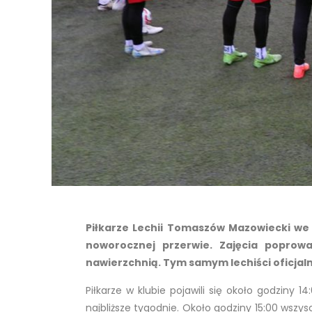
Piłkarze Lechii Tomaszów Mazowiecki we 
noworocznej przerwie. Zajęcia poprow
nawierzchnią. Tym samym lechiści oficjal
Piłkarze w klubie pojawili się około godziny 
najbliższe tygodnie. Około godziny 15:00 wszys