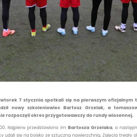
wtorek 7 stycznia spotkali się na pierwszym oficjalnym t
adził nowy szkoleniowiec Bartosz Grzelak, a tomaszow
nie rozpoczęli okres przygotowawczy do rundy wiosennej.
14:00. Najpierw przedstawiono im
Bartosza Grzelaka
, a następn
cy udali się na boisko ze sztuczną nawierzchnią. Zajęcia trwały o