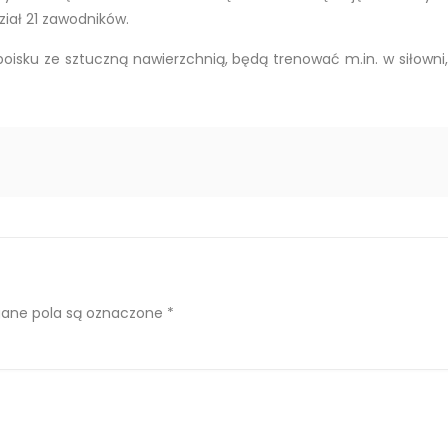
iał 21 zawodników.
boisku ze sztuczną nawierzchnią, będą trenować m.in. w siłown
ne pola są oznaczone
*