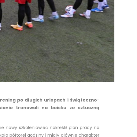
rening po długich urlopach i świąteczno-
ianie trenowali na boisku ze sztuczną
ie nowy szkoleniowiec nakreślił plan pracy na
koło półtorej godziny i miały głównie charakter