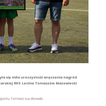
yła się miła uroczystość wręczenia nagród
łkarskiej RKS Lechia Tomaszów Mazowiecki
 Sportu Tomasz Łuczkowski.