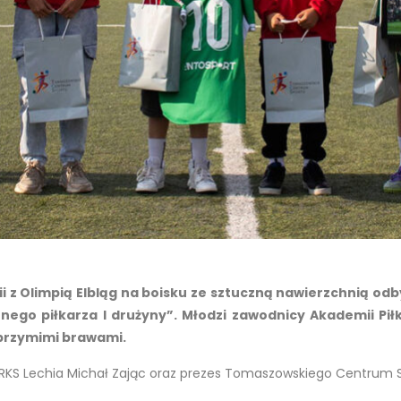
i z Olimpią Elbląg na boisku ze sztuczną nawierzchnią odb
ionego piłkarza I drużyny”. Młodzi zawodnicy Akademii Pi
lbrzymimi brawami.
iej RKS Lechia Michał Zając oraz prezes Tomaszowskiego Centrum