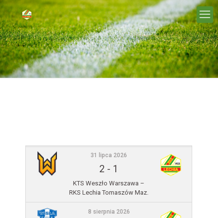
31 lipca 2026
2
-
1
KTS Weszło Warszawa –
RKS Lechia Tomaszów Maz.
8 sierpnia 2026