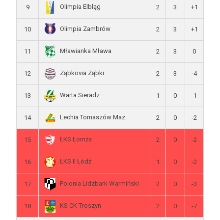
Olimpia Elbląg
9
2
3
+1
Olimpia Zambrów
10
2
3
+1
Mławianka Mława
11
2
3
0
Ząbkovia Ząbki
12
2
3
-4
Warta Sieradz
13
1
0
-1
Lechia Tomaszów Maz.
14
2
0
-2
ŁKS Łomża
15
2
0
-2
ŁKS II Łódź
16
1
0
-2
Polonia Lidzbark Warmiński
17
2
0
-3
KS CK Troszyn
18
2
0
-7