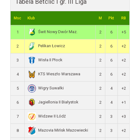
Tabela Betclic I gr. III Liga
Msc
Klub
M
Pkt
RB
Świt Nowy Dwór Maz.
1
2
6
+5
Pelikan Łowicz
2
2
6
+2
Wisła II Płock
3
2
6
+2
KTS Weszło Warszawa
4
2
6
+2
Wigry Suwałki
5
2
4
+2
Jagiellonia II Białystok
6
2
4
+1
Widzew II Łódź
7
2
3
+3
Mazovia Mińsk Mazowiecki
8
2
3
+2