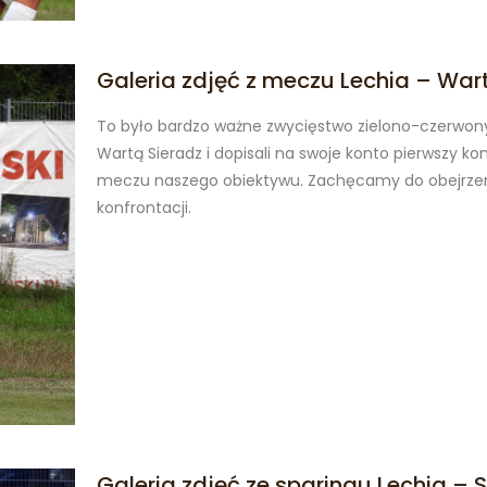
Galeria zdjęć z meczu Lechia – War
To było bardzo ważne zwycięstwo zielono-czerwonyc
Wartą Sieradz i dopisali na swoje konto pierwszy 
meczu naszego obiektywu. Zachęcamy do obejrzenia p
konfrontacji.
Galeria zdjęć ze sparingu Lechia – 