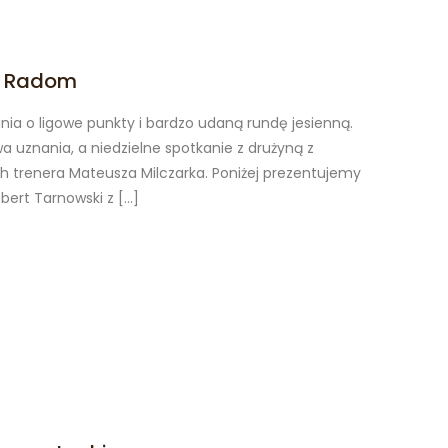
oń Radom
a o ligowe punkty i bardzo udaną rundę jesienną.
a uznania, a niedzielne spotkanie z drużyną z
 trenera Mateusza Milczarka. Poniżej prezentujemy
obert Tarnowski z
[…]