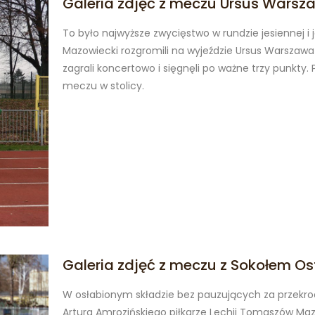
Galeria zdjęć z meczu Ursus Warsz
To było najwyższe zwycięstwo w rundzie jesiennej i 
Mazowiecki rozgromili na wyjeździe Ursus Warszawa 
zagrali koncertowo i sięgnęli po ważne trzy punkty.
meczu w stolicy.
Galeria zdjęć z meczu z Sokołem O
W osłabionym składzie bez pauzujących za przekroc
Artura Amrozińskiego piłkarze Lechii Tomaszów Mazo