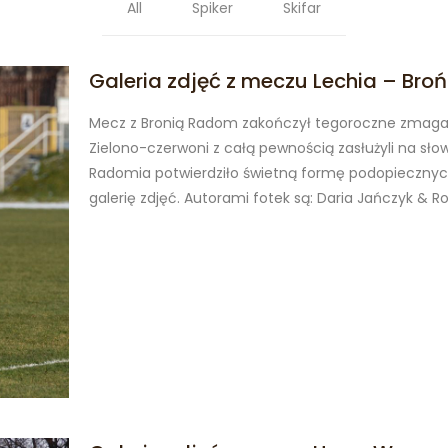
All
Spiker
Skifar
Galeria zdjęć z meczu Lechia – Br
Mecz z Bronią Radom zakończył tegoroczne zmagani
Zielono-czerwoni z całą pewnością zasłużyli na słow
Radomia potwierdziło świetną formę podopiecznych
galerię zdjęć. Autorami fotek są: Daria Jańczyk & R