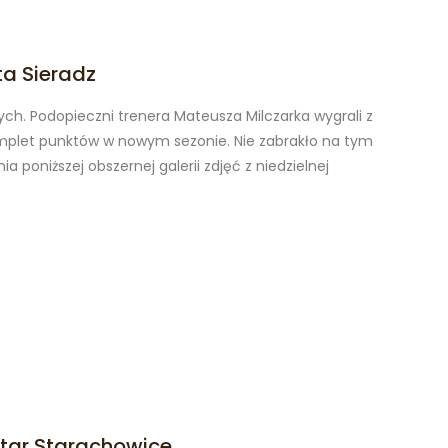
ta Sieradz
h. Podopieczni trenera Mateusza Milczarka wygrali z
komplet punktów w nowym sezonie. Nie zabrakło na tym
oniższej obszernej galerii zdjęć z niedzielnej
Star Starachowice