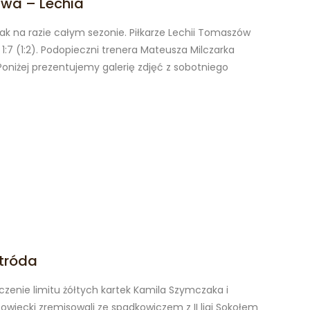
awa – Lechia
jak na razie całym sezonie. Piłkarze Lechii Tomaszów
1:7 (1:2). Podopieczni trenera Mateusza Milczarka
 Poniżej prezentujemy galerię zdjęć z sobotniego
stróda
zenie limitu żółtych kartek Kamila Szymczaka i
wiecki zremisowali ze spadkowiczem z II ligi Sokołem