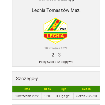
Lechia Tomaszów Maz.
10 września 2022
2
-
3
Pełny Czas bez dogrywki
Szczegóły
Data
Czas
Liga
Sezon
10 września 2022
16:00
III Liga gr.1
Sezon 2022/23