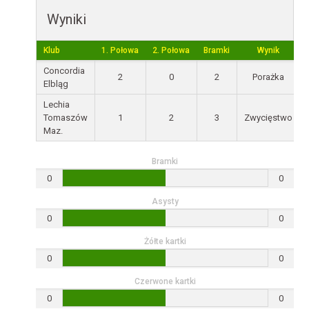
Wyniki
Klub
1. Połowa
2. Połowa
Bramki
Wynik
Concordia
2
0
2
Porażka
Elbląg
Lechia
Tomaszów
1
2
3
Zwycięstwo
Maz.
Bramki
0
0
Asysty
0
0
Żółte kartki
0
0
Czerwone kartki
0
0