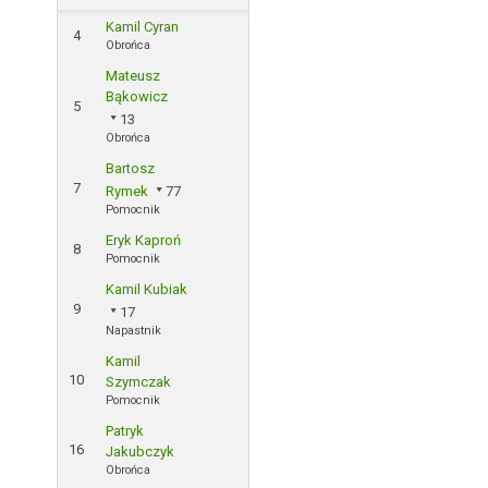
Kamil Cyran
4
Obrońca
Mateusz
Bąkowicz
5
13
Obrońca
Bartosz
7
Rymek
77
Pomocnik
Eryk Kaproń
8
Pomocnik
Kamil Kubiak
9
17
Napastnik
Kamil
10
Szymczak
Pomocnik
Patryk
16
Jakubczyk
Obrońca