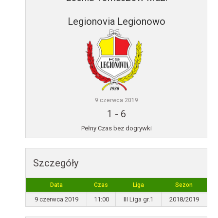
Legionovia Legionowo
9 czerwca 2019
1
-
6
Pełny Czas bez dogrywki
Szczegóły
Data
Czas
Liga
Sezon
9 czerwca 2019
11:00
III Liga gr.1
2018/2019