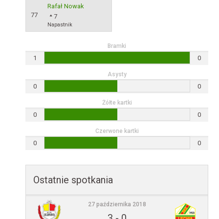
Rafał Nowak
77
7
Napastnik
Bramki
1
0
Asysty
0
0
Żółte kartki
0
0
Czerwone kartki
0
0
Ostatnie spotkania
27 października 2018
3
-
0