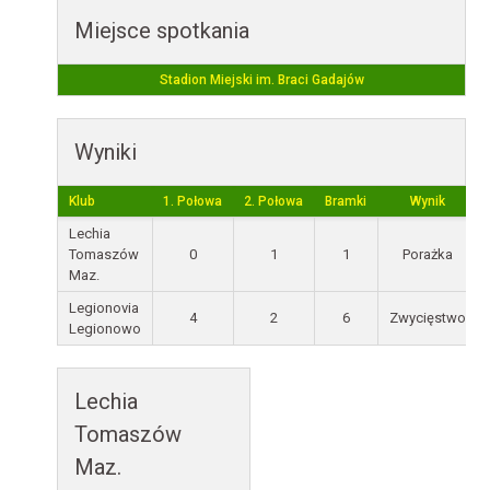
Miejsce spotkania
Stadion Miejski im. Braci Gadajów
Wyniki
Klub
1. Połowa
2. Połowa
Bramki
Wynik
Lechia
Tomaszów
0
1
1
Porażka
Maz.
Legionovia
4
2
6
Zwycięstwo
Legionowo
Lechia
Tomaszów
Maz.