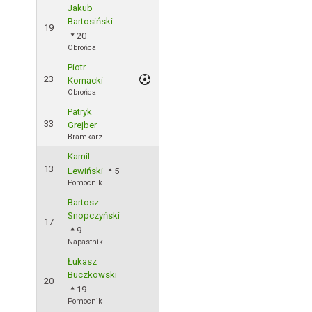
Jakub
Bartosiński
19
20
Obrońca
Piotr
23
Kornacki
Obrońca
Patryk
33
Grejber
Bramkarz
Kamil
13
Lewiński
5
Pomocnik
Bartosz
Snopczyński
17
9
Napastnik
Łukasz
Buczkowski
20
19
Pomocnik