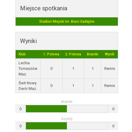
Miejsce spotkania
Stadion Miejski im. Braci Gadajów
Wyniki
Klub
1. Połowa
2. Połowa
Bramki
Wynik
Lechia
Tomaszów
0
1
1
Remis
Maz.
Świt Nowy
0
1
1
Remis
Dwór Maz.
Bramki
0
0
Asysty
0
0