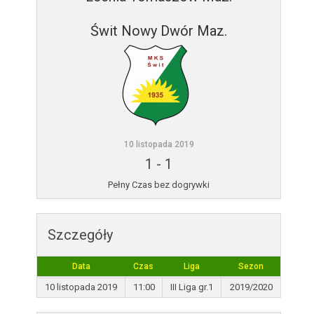
Świt Nowy Dwór Maz.
10 listopada 2019
1
-
1
Pełny Czas bez dogrywki
Szczegóły
Data
Czas
Liga
Sezon
10 listopada 2019
11:00
III Liga gr.1
2019/2020