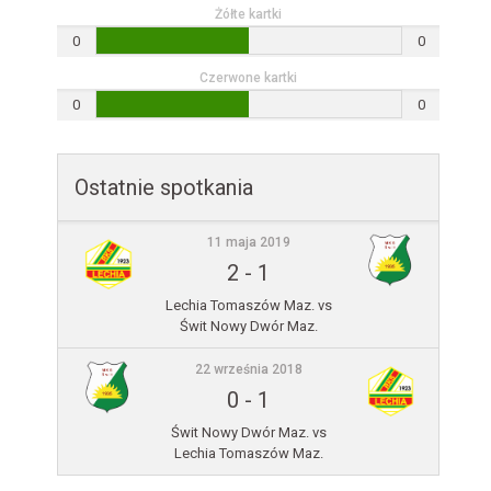
Żółte kartki
0
0
Czerwone kartki
0
0
Ostatnie spotkania
11 maja 2019
2
-
1
Lechia Tomaszów Maz. vs
Świt Nowy Dwór Maz.
22 września 2018
0
-
1
Świt Nowy Dwór Maz. vs
Lechia Tomaszów Maz.