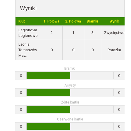
Wyniki
Klub
1. Połowa
2. Połowa
Bramki
Wynik
Legionovia
2
1
3
Zwycięstwo
Legionowo
Lechia
Tomaszów
0
0
0
Porażka
Maz.
Bramki
0
0
Asysty
0
0
Żółte kartki
0
0
Czerwone kartki
0
0