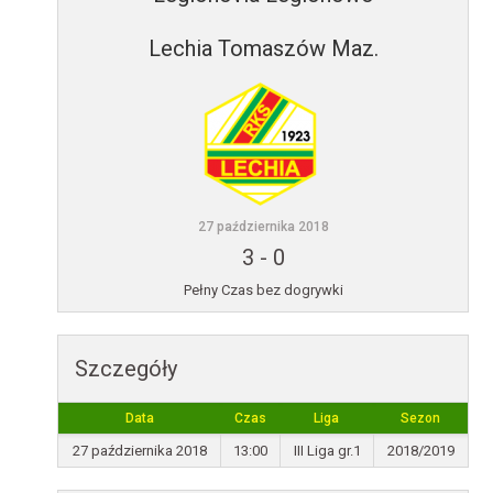
Lechia Tomaszów Maz.
27 października 2018
3
-
0
Pełny Czas bez dogrywki
Szczegóły
Data
Czas
Liga
Sezon
27 października 2018
13:00
III Liga gr.1
2018/2019