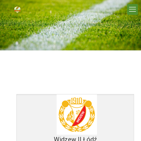
Widzew II Łódź