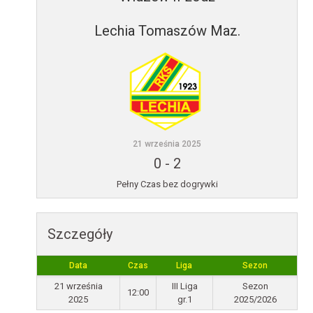
Lechia Tomaszów Maz.
21 września 2025
0
-
2
Pełny Czas bez dogrywki
Szczegóły
Data
Czas
Liga
Sezon
21 września
III Liga
Sezon
12:00
2025
gr.1
2025/2026