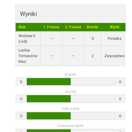
Wyniki
Klub
1. Połowa
2. Połowa
Bramki
Wynik
Widzew II
—
—
0
Porażka
Łódź
Lechia
Tomaszów
—
—
2
Zwycięstwo
Maz.
Bramki
0
0
Asysty
0
0
Żółte kartki
0
0
Czerwone kartki