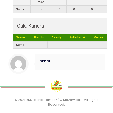
Maz.
Suma
-
0
0
0
0
Cała Kariera
Sezon
Bramki
Asysty
Żółte kartki
Mecze
Suma
Skifar
© 2021 RKS Lechia Tomaszów Mazowiecki. All Rights
Reserved.