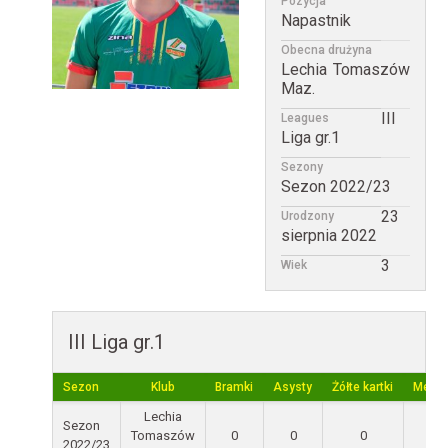
Pozycja
Napastnik
Obecna drużyna
Lechia Tomaszów
Maz.
III
Leagues
Liga gr.1
Sezony
Sezon 2022/23
23
Urodzony
sierpnia 2022
3
Wiek
III Liga gr.1
Sezon
Klub
Bramki
Asysty
Żółte kartki
Mecz
Lechia
Sezon
Tomaszów
0
0
0
0
2022/23