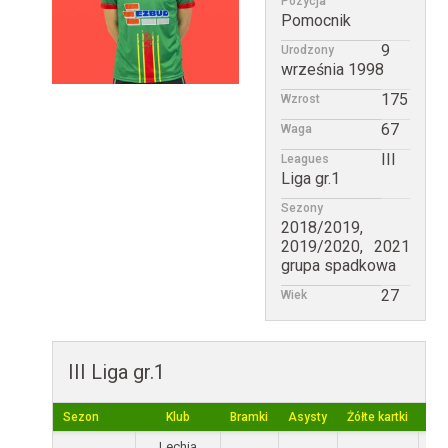
Pozycja
Pomocnik
9
Urodzony
września 1998
175
Wzrost
67
Waga
III
Leagues
Liga gr.1
Sezony
2018/2019,
2019/2020, 2021
grupa spadkowa
27
Wiek
III Liga gr.1
Sezon
Klub
Bramki
Asysty
Żółte kartki
Cze
Lechia