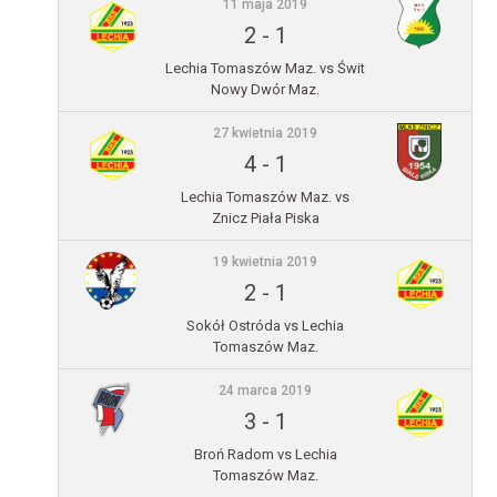
11 maja 2019
2
-
1
Lechia Tomaszów Maz. vs Świt
Nowy Dwór Maz.
27 kwietnia 2019
4
-
1
Lechia Tomaszów Maz. vs
Znicz Piała Piska
19 kwietnia 2019
2
-
1
Sokół Ostróda vs Lechia
Tomaszów Maz.
24 marca 2019
3
-
1
Broń Radom vs Lechia
Tomaszów Maz.