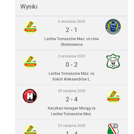
Wyniki
6 września 2020
2
-
1
Lechia Tomaszów Maz. vs Unia
Skierniewice
2 września 2020
0
-
2
Lechia Tomaszów Maz. vs
Sokół Aleksandrów Ł.
29 sierpnia 2020
2
-
4
Kaczkan Huragan Morąg vs
Lechia Tomaszów Maz.
23 sierpnia 2020