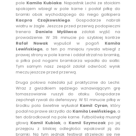
pole
Kamila Kubiaka
. Napastnik Lechii ze stoickim
spokojem wbiegł w pole karne i posłał piłkę do
bramki obok wychodzącego do niego golkipera
Kacpra Czajkowskiego
. Gospodarze nabrali
wiatru w żagle. Jeszcze przed przerwą podopieczni
trenera
Daniela Myśliwca
zdołali wyjść na
prowadzenie. W 39. minucie po szybkiej kontrze
Rafał Nowak
wypuścił w pogoń
Kamila
Lewińskiego
, a ten po minięciu rywala wbiegł z
prawej strony w pole karne i oddał strzał na bramkę,
a piłka pod nogami bramkarza wpadła do siatki.
Tym samym nasz zespół zdołał odwrócić wynik
meczu jeszcze przed przerwą.
Druga połowa należała już praktycznie do Lechii.
Wraz z gwizdkiem sędziego wznawiającym grę
tomaszowianie ruszyli do ataku. Gospodarze
zepchnęli rywali do defensywy. W 51. minucie piłkę w
środku pola świetnie wyłuskał
Kamil Cyran
, który
podał na prawe skrzydło do
Kamila Lewińskiego
, a
ten dośrodkował na pole karne. Futbolówkę musnął
głową
Kamil Kubiak
, a
Kamil Szymczak
po jej
przejęciu z bliskiej odległości wpakował ją do
bramki. Na tym jednak festiwal strzelecki się nie