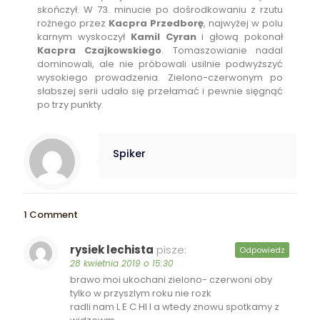
skończył. W 73. minucie po dośrodkowaniu z rzutu
rożnego przez
Kacpra Przedborę
, najwyżej w polu
karnym wyskoczył
Kamil Cyran
i głową pokonał
Kacpra Czajkowskiego
. Tomaszowianie nadal
dominowali, ale nie próbowali usilnie podwyższyć
wysokiego prowadzenia. Zielono-czerwonym po
słabszej serii udało się przełamać i pewnie sięgnąć
po trzy punkty.
Spiker
1 Comment
rysiek lechista
pisze:
Odpowiedz
28 kwietnia 2019 o 15:30
brawo moi ukochani zielono- czerwoni oby
tylko w przyszlym roku nie rozk
radli nam L E C HI I a wtedy znowu spotkamy z