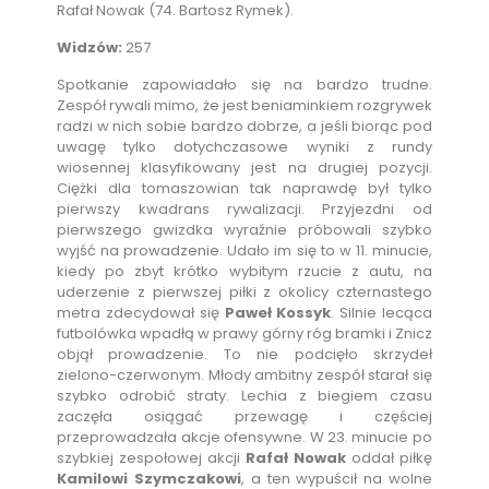
Rafał Nowak (74. Bartosz Rymek).
Widzów:
257
Spotkanie zapowiadało się na bardzo trudne.
Zespół rywali mimo, że jest beniaminkiem rozgrywek
radzi w nich sobie bardzo dobrze, a jeśli biorąc pod
uwagę tylko dotychczasowe wyniki z rundy
wiosennej klasyfikowany jest na drugiej pozycji.
Ciężki dla tomaszowian tak naprawdę był tylko
pierwszy kwadrans rywalizacji. Przyjezdni od
pierwszego gwizdka wyraźnie próbowali szybko
wyjść na prowadzenie. Udało im się to w 11. minucie,
kiedy po zbyt krótko wybitym rzucie z autu, na
uderzenie z pierwszej piłki z okolicy czternastego
metra zdecydował się
Paweł Kossyk
. Silnie lecąca
futbolówka wpadłą w prawy górny róg bramki i Znicz
objął prowadzenie. To nie podcięło skrzydeł
zielono-czerwonym. Młody ambitny zespół starał się
szybko odrobić straty. Lechia z biegiem czasu
zaczęła osiągać przewagę i częściej
przeprowadzała akcje ofensywne. W 23. minucie po
szybkiej zespołowej akcji
Rafał Nowak
oddał piłkę
Kamilowi Szymczakowi
, a ten wypuścił na wolne