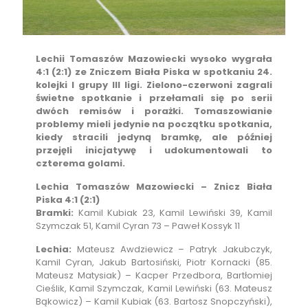
Lechii Tomaszów Mazowiecki wysoko wygrała
4:1 (2:1) ze Zniczem Biała Piska w spotkaniu 24.
kolejki I grupy III ligi. Zielono-czerwoni zagrali
świetne spotkanie i przełamali się po serii
dwóch remisów i porażki. Tomaszowianie
problemy mieli jedynie na początku spotkania,
kiedy stracili jedyną bramkę, ale później
przejęli inicjatywę i udokumentowali to
czterema golami.
Lechia Tomaszów Mazowiecki – Znicz Biała
Piska 4:1 (2:1)
Bramki:
Kamil Kubiak 23, Kamil Lewiński 39, Kamil
Szymczak 51, Kamil Cyran 73 – Paweł Kossyk 11
Lechia:
Mateusz Awdziewicz – Patryk Jakubczyk,
Kamil Cyran, Jakub Bartosiński, Piotr Kornacki (85.
Mateusz Matysiak) – Kacper Przedbora, Bartłomiej
Cieślik, Kamil Szymczak, Kamil Lewiński (63. Mateusz
Bąkowicz) – Kamil Kubiak (63. Bartosz Snopczyński),