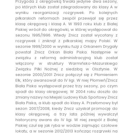
Przygoda z okręgówką trwała jedynie dwa sezony,
po których klub został zdegradowany do klasy A w
wyniku reorganizacji rozgrywek. Po kolejnych
piłkarskich reformach zespół przewijał się przez
klasę okręgową i klasę A. W 1993 roku klub z Białej
Piskiej wrócił do okręgówki, w której występował do
sezonu 1995/1996. Wtedy Znicz został wycofany z
rozgrywek i zniknął z piłkarskiej mapy Polski. W
sezonie 1999/2000 w wyniku fuzji z Orkanem Drygały
powstał Znicz Orkan Biała Piska. Następnie w
związku z reformą administracyjną klub został
włączony w struktury Warmińsko-Mazurskiego
Związku Piłki Nożnej z siedzibą w Olsztynie. W
sezonie 2000/2001 Znicz połączył się z Płomieniem
Ełk, który awansował do IV ligi. W niej Płomień/Znicz
Biała Piska występował przez trzy sezony, po czym
spadł do klasy okręgowej. W 2004 roku doszło do
zmiany nazwy na Miejski Ludowy Klub Sportowy Znicz
Biała Piska, a klub spadł do klasy A. Przełomowy był
sezon 2007/2008, kiedy Znicz uzyskał promocję do
klasy okręgowej, a trzy lata później wywalczył
historyczny awans do IV ligi. W niej zespół z Białej
Piskiej czuł się jak ryba w wodzie zajmując czołowe
lokaty, a w sezonie 2012/2013 kończąc rozgrywki na