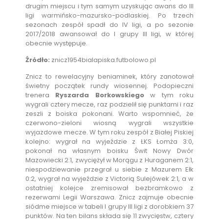
drugim miejscu i tym samym uzyskując awans do III
ligi warmińsko-mazursko-podlaskiej. Po trzech
sezonach zespół spadł do IV ligi, a po sezonie
2017/2018 awansował do I grupy III ligi, w której
obecnie występuje.
Źródło:
znicz1954bialapiska.futbolowo.pl
Znicz to rewelacyjny beniaminek, który zanotował
świetny początek rundy wiosennej. Podopieczni
trenera
Ryszarda Borkowskiego
w tym roku
wygrali cztery mecze, raz podzielił się punktami i raz
zeszli z boiska pokonani. Warto wspomnieć, że
czerwono-zieloni wiosną wygrali wszystkie
wyjazdowe mecze. W tym roku zespół z Białej Piskiej
kolejno: wygrał na wyjeździe z ŁKS Łomża 3:0,
pokonał na własnym boisku Świt Nowy Dwór
Mazowiecki 2:1, zwyciężył w Morągu z Huraganem 2:1,
niespodziewanie przegrał u siebie z Mazurem Ełk
0:2, wygrał na wyjeździe z Victorią Sulejówek 2:1, a w
ostatniej kolejce zremisował bezbramkowo z
rezerwami Legii Warszawa. Znicz zajmuje obecnie
siódme miejsce w tabeli I grupy III ligi z dorobkiem 37
punktów. Na ten bilans składa się 11 zwycięstw, cztery