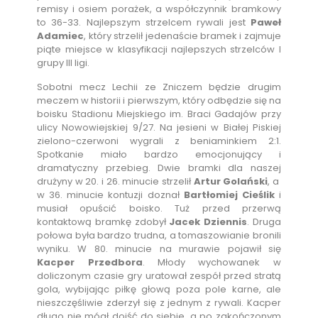
remisy i osiem porażek, a współczynnik bramkowy
to 36-33. Najlepszym strzelcem rywali jest
Paweł
Adamiec
, który strzelił jedenaście bramek i zajmuje
piąte miejsce w klasyfikacji najlepszych strzelców I
grupy III ligi.
Sobotni mecz Lechii ze Zniczem będzie drugim
meczem w historii i pierwszym, który odbędzie się na
boisku Stadionu Miejskiego im. Braci Gadajów przy
ulicy Nowowiejskiej 9/27. Na jesieni w Białej Piskiej
zielono-czerwoni wygrali z beniaminkiem 2:1.
Spotkanie miało bardzo emocjonujący i
dramatyczny przebieg. Dwie bramki dla naszej
drużyny w 20. i 26. minucie strzelił
Artur Golański
, a
w 36. minucie kontuzji doznał
Bartłomiej Cieślik
i
musiał opuścić boisko. Tuż przed przerwą
kontaktową bramkę zdobył
Jacek Dziennis
. Druga
połowa była bardzo trudna, a tomaszowianie bronili
wyniku. W 80. minucie na murawie pojawił się
Kacper Przedbora
. Młody wychowanek w
doliczonym czasie gry uratował zespół przed stratą
gola, wybijając piłkę głową poza pole karne, ale
nieszczęśliwie zderzył się z jednym z rywali. Kacper
długo nie mógł dojść do siebie, a po zakończonym