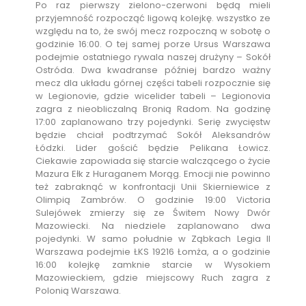
Po raz pierwszy zielono-czerwoni będą mieli
przyjemność rozpocząć ligową kolejkę. wszystko ze
względu na to, że swój mecz rozpoczną w sobotę o
godzinie 16:00. O tej samej porze Ursus Warszawa
podejmie ostatniego rywala naszej drużyny – Sokół
Ostróda. Dwa kwadranse później bardzo ważny
mecz dla układu górnej części tabeli rozpocznie się
w Legionovie, gdzie wicelider tabeli – Legionovia
zagra z nieobliczalną Bronią Radom. Na godzinę
17:00 zaplanowano trzy pojedynki. Serię zwycięstw
będzie chciał podtrzymać Sokół Aleksandrów
Łódzki. Lider gościć będzie Pelikana Łowicz.
Ciekawie zapowiada się starcie walczącego o życie
Mazura Ełk z Huraganem Morąg. Emocji nie powinno
też zabraknąć w konfrontacji Unii Skierniewice z
Olimpią Zambrów. O godzinie 19:00 Victoria
Sulejówek zmierzy się ze Świtem Nowy Dwór
Mazowiecki. Na niedziele zaplanowano dwa
pojedynki. W samo południe w Ząbkach Legia II
Warszawa podejmie ŁKS 19216 Łomża, a o godzinie
16:00 kolejkę zamknie starcie w Wysokiem
Mazowieckiem, gdzie miejscowy Ruch zagra z
Polonią Warszawa.