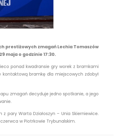
tych prestiżowych zmagań Lechia Tomaszów
9 maja o godzinie 17:30.
 nieco ponad kwadransie gry worek z bramkami
wie kontaktową bramkę dla miejscowych zdobył
etapu zmagań decyduje jedno spotkanie, a jego
wanie.
 z pary Warta Działoszyn – Unia Skierniewice.
 czerwca w Piotrkowie Trybunalskim.