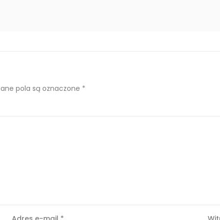
ne pola są oznaczone
*
Adres e-mail
*
Wit