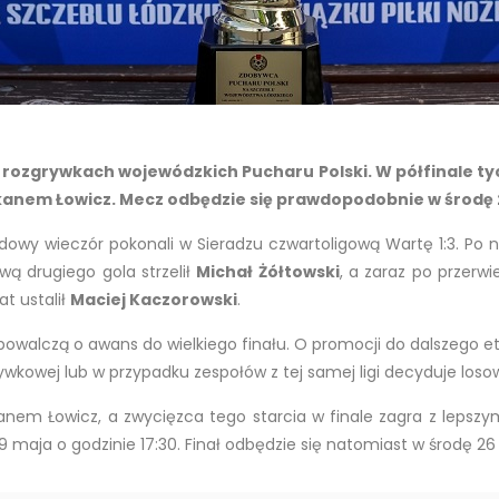
w rozgrywkach wojewódzkich Pucharu Polski. W półfinale 
ikanem Łowicz. Mecz odbędzie się prawdopodobnie w środę 2
dowy wieczór pokonali w Sieradzu czwartoligową Wartę 1:3. Po
rwą drugiego gola strzelił
Michał Żółtowski
, a zaraz po przer
at ustalił
Maciej Kaczorowski
.
powalczą o awans do wielkiego finału. O promocji do dalszego 
ywkowej lub w przypadku zespołów z tej samej ligi decyduje loso
kanem Łowicz, a zwycięzca tego starcia w finale zagra z lepszym
maja o godzinie 17:30. Finał odbędzie się natomiast w środę 26