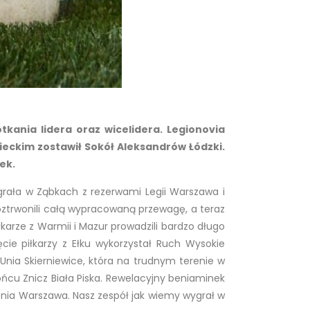
otkania lidera oraz wicelidera. Legionovia
eckim zostawił Sokół Aleksandrów Łódzki.
ek.
rała w Ząbkach z rezerwami Legii Warszawa i
oztrwonili całą wypracowaną przewagę, a teraz
arze z Warmii i Mazur prowadzili bardzo długo
cie piłkarzy z Ełku wykorzystał Ruch Wysokie
ia Skierniewice, która na trudnym terenie w
ńcu Znicz Biała Piska. Rewelacyjny beniaminek
onia Warszawa. Nasz zespół jak wiemy wygrał w