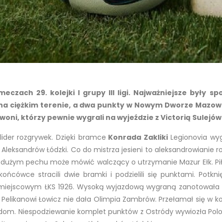
zach 29. kolejki I grupy III ligi. Najważniejsze były sp
a ciężkim terenie, a dwa punkty w Nowym Dworze Mazowi
oni, którzy pewnie wygrali na wyjeździe z Victorią Sulejów
ider rozgrywek. Dzięki bramce
Konrada Zakliki
Legionovia wyg
leksandrów Łódzki. Co do mistrza jesieni to aleksandrowianie r
O dużym pechu może mówić walczący o utrzymanie Mazur Ełk. Piłk
ówce stracili dwie bramki i podzielili się punktami. Potknię
 miejscowym ŁKS 1926. Wysoką wyjazdową wygraną zanotowała Un
likanowi Łowicz nie dała Olimpia Zambrów. Przełamał się w ko
adom. Niespodziewanie komplet punktów z Ostródy wywiozła Pol