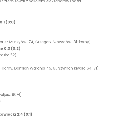
t zremisował z Sokołem Aleksandrów Łódzki.
:1 (0:0)
teusz Muszyński 74, Grzegorz Skowroński 81-karny)
 0:3 (0:2)
 Pasko 52)
)
2-karny, Damian Warchoł 45, 61, Szymon Kiwała 64, 71)
)
Goljasz 90+1)
)
wiecki 2:4 (0:1)