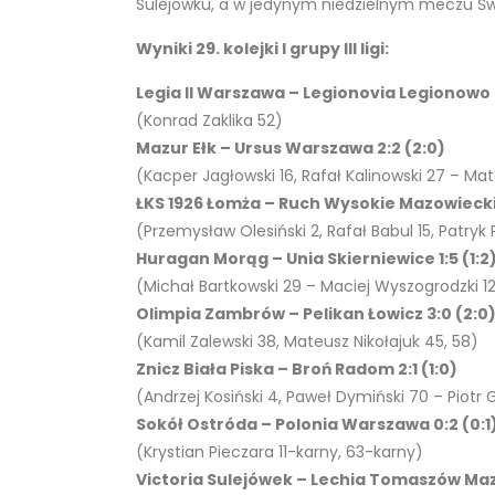
Sulejówku, a w jedynym niedzielnym meczu Świ
Wyniki 29. kolejki I grupy III ligi:
Legia II Warszawa – Legionovia Legionowo 0
(Konrad Zaklika 52)
Mazur Ełk – Ursus Warszawa 2:2 (2:0)
(Kacper Jagłowski 16, Rafał Kalinowski 27 – Ma
ŁKS 1926 Łomża – Ruch Wysokie Mazowieckie
(Przemysław Olesiński 2, Rafał Babul 15, Patryk
Huragan Morąg – Unia Skierniewice 1:5 (1:2
(Michał Bartkowski 29 – Maciej Wyszogrodzki 1
Olimpia Zambrów – Pelikan Łowicz 3:0 (2:0
(Kamil Zalewski 38, Mateusz Nikołajuk 45, 58)
Znicz Biała Piska – Broń Radom 2:1 (1:0)
(Andrzej Kosiński 4, Paweł Dymiński 70 – Piotr 
Sokół Ostróda – Polonia Warszawa 0:2 (0:1
(Krystian Pieczara 11-karny, 63-karny)
Victoria Sulejówek – Lechia Tomaszów Mazo