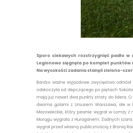
Sporo ciekawych rozstrzygnięć padło w mec
Legionowo sięgnęła po komplet punktów n
Na wysokości zadania stanęli zielono-czerw
Bardzo ważne wyjazdowe zwycięstwo odniósł l
odskoczyła od depczącego po piętach Sokoła A
mają już nawet dwa punkty straty do lidera. 
dwoma golami z Ursusem Warszawa, ale w końc
Mazowieckie, który pewnie wygrał w Łomży z
Morągu wygrała z Huraganem. Żadnych szans Pe
wygrał przed własną publicznością z Bronią R