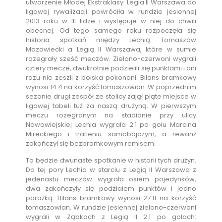
utworzenie Młodej Ekstraklasy. Legia II Warszawa do
ligowej rywalizacji powróciła w rundzie jesiennej
2013 roku w III lidze i występuje w niej do chwili
obecnej. Od tego samego roku rozpoczęła się
historia spotkań między Lechią Tomaszów
Mazowiecki a Legią II Warszawa, które w sumie
rozegrały sześć meczów. Zielono-czerwoni wygrali
cztery mecze, dwukrotnie podzielili się punktami i ani
razu nie zeszli z boiska pokonani. Bilans bramkowy
wynosi 14:4 na korzyść tomaszowian. W poprzednim
sezonie drugi zespół ze stolicy zajął piąte miejsce w
ligowej tabeli tuż za naszą drużyną. W pierwszym
meczu rozegranym na stadionie przy ulicy
Nowowiejskiej Lechia wygrała 2:1 po golu Marcina
Mireckiego i trafieniu samobójczym, a rewanż
zakończył się bezbramkowym remisem.
To będzie dwunaste spotkanie w historii tych drużyn.
Do tej pory Lechia w starciu z Legią II Warszawa z
jedenastu meczów wygrała osiem pojedynków,
dwa zakończyły się podziałem punktów i jedno
porażką. Bilans bramkowy wynosi 27:11 na korzyść
tomaszowian. W rundzie jesiennej zielono-czerwoni
wygrali w Ząbkach z Legią II 2:1 po golach: