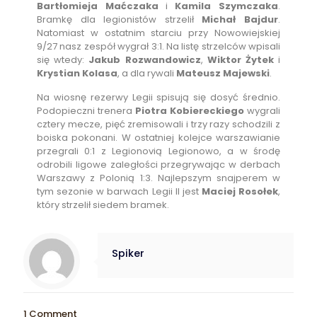
Bartłomieja Maćczaka
i
Kamila Szymczaka
.
Bramkę dla legionistów strzelił
Michał Bajdur
.
Natomiast w ostatnim starciu przy Nowowiejskiej
9/27 nasz zespół wygrał 3:1. Na listę strzelców wpisali
się wtedy:
Jakub Rozwandowicz
,
Wiktor Żytek
i
Krystian Kolasa
, a dla rywali
Mateusz Majewski
.
Na wiosnę rezerwy Legii spisują się dosyć średnio.
Podopieczni trenera
Piotra Kobiereckiego
wygrali
cztery mecze, pięć zremisowali i trzy razy schodzili z
boiska pokonani. W ostatniej kolejce warszawianie
przegrali 0:1 z Legionovią Legionowo, a w środę
odrobili ligowe zaległości przegrywając w derbach
Warszawy z Polonią 1:3. Najlepszym snajperem w
tym sezonie w barwach Legii II jest
Maciej Rosołek
,
który strzelił siedem bramek.
Spiker
1 Comment