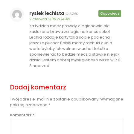
rysiek lechista
pisze:
Odpowiedz
2 czerwca 2019 o 14:45
za tydzien mecz prawdy z legionowia ale
zasluzone brawa za legie na koncu sokol
Lechia rozdaje karty taka sobie pociecha i
jeszcze puchar Polski mamy rachuki z unia
warto byloby ich walnac w ucho i lekutko
sponiewierac to bedzie mecz o stawke nie jak
dzisiaj jestem dobrej mysli gleboko wirze w R K
S naprzod
Dodaj komentarz
Twój adres e-mail nie zostanie opublikowany.
Wymagane
pola są oznaczone
*
Komentarz
*