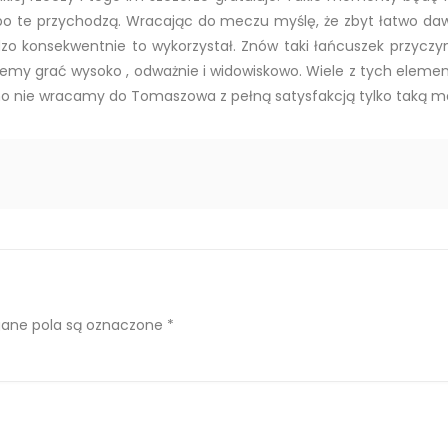
o te przychodzą. Wracając do meczu myślę, że zbyt łatwo daw
dzo konsekwentnie to wykorzystał. Znów taki łańcuszek przycz
cemy grać wysoko , odważnie i widowiskowo. Wiele z tych elementó
wno nie wracamy do Tomaszowa z pełną satysfakcją tylko taką 
ne pola są oznaczone
*