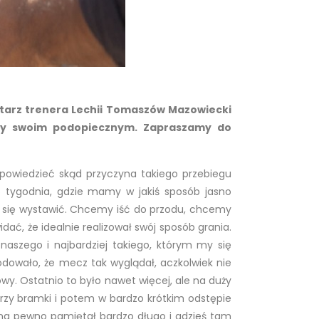
tarz trenera Lechii Tomaszów Mazowiecki
lony swoim podopiecznym. Zapraszamy do
 powiedzieć skąd przyczyna takiego przebiegu
o tygodnia, gdzie mamy w jakiś sposób jasno
em się wystawić. Chcemy iść do przodu, chcemy
ć, że idealnie realizował swój sposób grania.
 naszego i najbardziej takiego, którym my się
wało, że mecz tak wyglądał, aczkolwiek nie
owy. Ostatnio to było nawet więcej, ale na duży
 trzy bramki i potem w bardzo krótkim odstępie
dę na pewno pamiętał bardzo długo i gdzieś tam