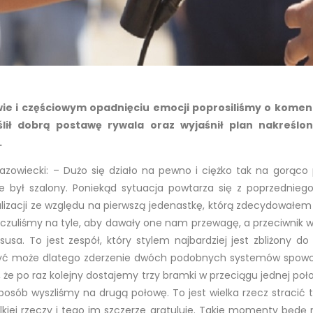
e i częściowym opadnięciu emocji poprosiliśmy o komen
eślił dobrą postawę rywala oraz wyjaśnił plan nakreś
.
azowiecki: – Dużo się działo na pewno i ciężko tak na gorąco
był szalony. Poniekąd sytuacja powtarza się z poprzednieg
ealizacji ze względu na pierwszą jedenastkę, którą zdecydował
zuliśmy na tyle, aby dawały one nam przewagę, a przeciwnik wida
usa. To jest zespół, który stylem najbardziej jest zbliżony do
yć może dlatego zderzenie dwóch podobnych systemów spowodo
 że po raz kolejny dostajemy trzy bramki w przeciągu jednej poł
sposób wyszliśmy na drugą połowę. To jest wielka rzecz stracić
wielkiej rzeczy i tego im szczerze gratuluje. Takie momenty bę