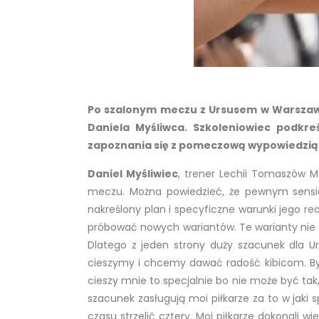
Po szalonym meczu z Ursusem w Warszawi
Daniela Myśliwca. Szkoleniowiec podkr
zapoznania się z pomeczową wypowiedzią
Daniel Myśliwiec
, trener Lechii Tomaszów M
meczu. Można powiedzieć, że pewnym sensie 
nakreślony plan i specyficzne warunki jego r
próbować nowych wariantów. Te warianty nie c
Dlatego z jeden strony duży szacunek dla Urs
cieszymy i chcemy dawać radość kibicom. B
cieszy mnie to specjalnie bo nie może być tak,
szacunek zasługują moi piłkarze za to w jaki 
czasu strzelić cztery. Moi piłkarze dokonali 