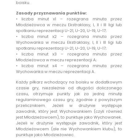
boisku.
Zasady przyznawania punktów:
• liczba minut x1 – rozegrana minuta przez
Młodzieżowca w meczu Ekstraklasy, I, II i III ligi lub
spotkaniu reprezentacji U-21, U-20, U-19, U-17;
• liczba minut x2 – rozegrana minuta przez
Wychowanka w meczu Ekstraklasy, I, II i III ligi lub
spotkaniu reprezentacji U-21, U-20, U-19, U-17;
• liczba minut x3 – rozegrana minuta przez
Młodzieżowca w meczu reprezentacji A;
• liczba minut x4 – rozegrana minuta przez
Wychowanka w meczu reprezentacji A.
Każdy piłkarz wchodzący na boisku w dodatkowym
czasie gry, niezależnie od długości doliczonego
czasu, otrzymuje punkty jak za jedną minutę
regulaminowego czasu gry, zgodnie z powyższym
przelicznikiem. Jeżeli w drużynie występuje
zawodnik, który jest Wychowankiem (czyli również
jest Młodzieżowcem), to punktuje jako Wychowanek.
Jeżeli w drużynie występuje zawodnik, który jest
Młodzieżowcem (ale nie Wychowankiem klubu), to
punktuje jako Młodzieżowiec.