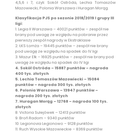
4,5,6 i 7, czyli: Sokół Ostróda, Lechia Tomaszów
Mazowiecki, Polonia Warszawa i Huragan Morąg.
Klasyfikacja PJS po sezonie 2018/2019 I grupy III
ligi:
1. Legia II Warszawa – 40021 punktów – zespół nie
brany pod uwagę ze względu na pobranie przez
pierwszy zespół nagrody w Ekstraklasie
2. ŁKS Łomża – 19445 punktów – zespół nie brany
pod uwagę ze względu na spadek do IV ligi
3. Mazur Ełk – 16925 punktów – zespół nie brany pod
uwagę ze względu na spadek do IV ligi
4. Sokół Ostróda – 15887 punktów – nagroda
400 tys. złotych
5. Lechia Tomaszów Mazowiecki – 15084
punktów – nagroda 300 tys. złotych
6. Polonia Warszawa – 13947 punktów –
nagroda 200 tys. złotych
7. Huragan Morąg – 12768 – nagroda 100 tys.
złotych
8. Victoria Sulejówek – 12413 punktów
9. Broń Radom – 9340 punktów
10. Legionovia Legionowo – 9128 punktów
11. Ruch Wysokie Mazowieckie – 8369 punktów