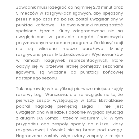
Zawodnik musi rozegrać co najmniej 270 minut oraz
5 meczów w rozgrywkach ligowych, aby spędzony
przez niego czas na boisku został uwzględniony w
punktacji końcowej – te dwa warunki muszą zostać
spełnione łącznie. Kluby zdegradowane nie są
uwzględniane w podziale nagród finansowych
przyznawanych w ramach programu. Do klasyfikacji
nie są wliczane mecze barażowe. Minuty
rozgrywane przez Młodzieżowców i Wychowanków
w ramach rozgrywek reprezentacyjnych, które
odbyły się w przerwie letniej pomiędzy sezonami
ligowymi, są wliczane do punktacji końcowej
następnego sezonu.
Tak naprawdę w klasyfikacji pierwsze miejsce zajęły
rezerwy Legii Warszawa, ale ze względu na to, że
pierwszy zespół występujący w Lotto Ekstraklasie
pobrał nagrodę pieniężną Legia II nie jest
uwzględniana w III lidze. Podobnie wygląda sytuacja
z drugim ŁKS Łomża i trzecim Mazurem Ełk. W tym
przypadku oba zespoły spadły do niższej klasy
rozgrywkowej i również nie są brane pod uwagę.
Nagrodzone zostały więc cztery zespoły z miejsc