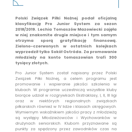
Polski Związek Piłki Nożnej podał oficjalną
klasyfikację Pro Junior System za sezon
2018/2019. Lechia Tomaszów Mazowiecki zajęła
w niej znakomite drugie miejsce i tym samym
otrzyma sporą gratyfikację finansową.
Zielono-czerwonych w ostatnich kolejkach
wyprzedził tylko Sokół Ostróda. Za promowanie
młodzieży na konto tomaszowian trafi 300
tysięcy złotych.
Pro Junior System został napisany przez Polski
Związek Piłki Nożnej, a celem programu jest
promowanie i wspieranie jakości szkolenia w
klubach. W programie uczestniczą wszystkie kluby
biorące udział w rozgrywkach Ekstraklasy, I, II, III ligi
oraz w niektórych regionalnych związkach
piłkarskich również w IV lidze i klasach okręgowych.
Wymiernym wskaźnikiem jakości pracy z młodzieżą
są występy Młodzieżowców i Wychowanków w
drużynach seniorskich. Klubom przyznawane są
punkty za spędzony przez zawodników czas na