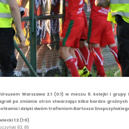
susem Warszawa 2:1 (0:1) w meczu 6. kolejki I grupy III
agrali po zmianie stron stwarzając kilka bardzo groźnych 
potkania i dzięki dwóm trafieniom Bartosza Snopczyńskiego
cki 1:2 (1:0)
pczyński 83, 85