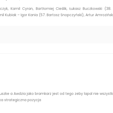
czyk, Kamil Cyran, Bartłomiej Cieślik, Łukasz Buczkowski (3
 Kubiak – Igor Kania (57. Bartosz Snopczyński), Artur Amroziński 
uszke a Awdzia jako bramkarz jest od tego zeby lapal nie wszyst
ka strategiczna pozycja