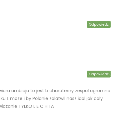
Odpowiedz
Odpowiedz
z wiara ambicja to jest b charaterny zespol ogromne
 L moze i by Polonie zalatwil nasz idol jak caly
azanie TYLKO L E C H I A