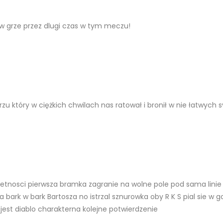
w grze przez dlugi czas w tym meczu!
który w ciężkich chwilach nas ratował i bronił w nie łatwych 
etnosci pierwsza bramka zagranie na wolne pole pod sama linie 
bark w bark Bartosza no istrzal sznurowka oby R K S pial sie w go
est diablo charakterna kolejne potwierdzenie