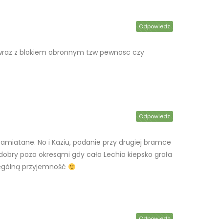
Odpowiedz
wraz z blokiem obronnym tzw pewnosc czy
Odpowiedz
zamiatane. No i Kaziu, podanie przy drugiej bramce
ł dobry poza okresqmi gdy cała Lechia kiepsko grała
czególną przyjemność
Odpowiedz