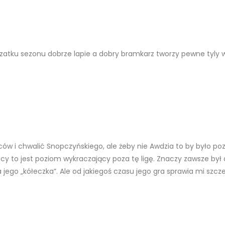
atku sezonu dobrze lapie a dobry bramkarz tworzy pewne tyly 
lców i chwalić Snopczyńskiego, ale żeby nie Awdzia to by było po
sięcy to jest poziom wykraczający poza tę ligę. Znaczy zawsze by
 jego „kółeczka”. Ale od jakiegoś czasu jego gra sprawia mi sz