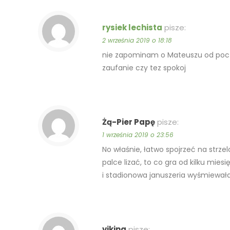
rysiek lechista
pisze:
2 września 2019 o 18:18
nie zapominam o Mateuszu od pocz
zaufanie czy tez spokoj
Żą-Pier Papę
pisze:
1 września 2019 o 23:56
No właśnie, łatwo spojrzeć na strze
palce lizać, to co gra od kilku mie
i stadionowa januszeria wyśmiewała
viking
pisze: