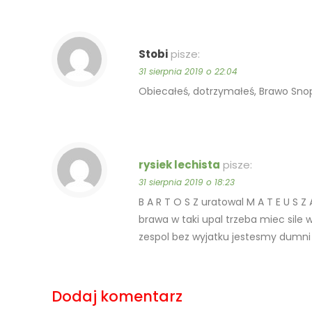
Stobi
pisze:
31 sierpnia 2019 o 22:04
Obiecałeś, dotrzymałeś, Brawo Sno
rysiek lechista
pisze:
31 sierpnia 2019 o 18:23
B A R T O S Z uratowal M A T E U S 
brawa w taki upal trzeba miec sile 
zespol bez wyjatku jestesmy dumni 
Dodaj komentarz