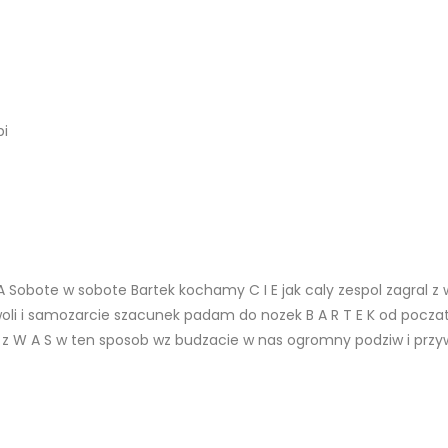
pi
Z A Sobote w sobote Bartek kochamy C I E jak caly zespol zagral 
woli i samozarcie szacunek padam do nozek B A R T E K od poczatku
z W A S w ten sposob wz budzacie w nas ogromny podziw i przywi