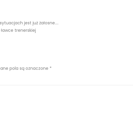
ytuacjach jest już żałosne….
 ławce trenerskiej
ne pola są oznaczone
*