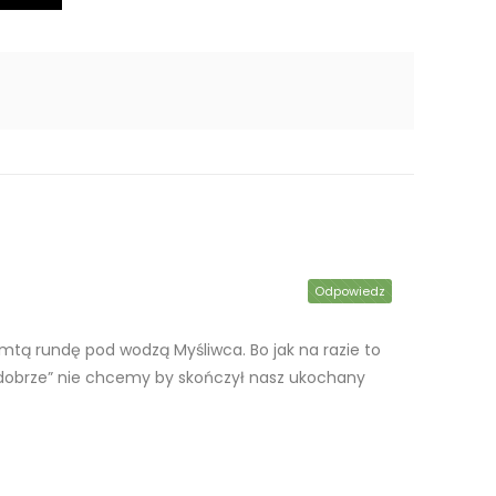
Odpowiedz
mtą rundę pod wodzą Myśliwca. Bo jak na razie to
ak”dobrze” nie chcemy by skończył nasz ukochany