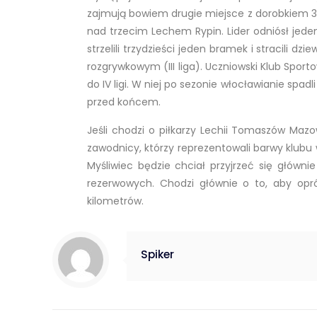
zajmują bowiem drugie miejsce z dorobkiem 
nad trzecim Lechem Rypin. Lider odniósł jed
strzelili trzydzieści jeden bramek i stracili d
rozgrywkowym (III liga). Uczniowski Klub Sport
do IV ligi. W niej po sezonie włocławianie spa
przed końcem.
Jeśli chodzi o piłkarzy Lechii Tomaszów Maz
zawodnicy, którzy reprezentowali barwy klubu 
Myśliwiec będzie chciał przyjrzeć się głów
rezerwowych. Chodzi głównie o to, aby opró
kilometrów.
Spiker