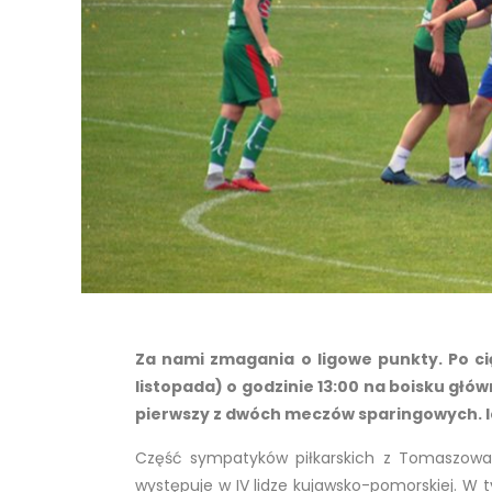
Za nami zmagania o ligowe punkty. Po cię
listopada) o godzinie 13:00 na boisku głó
pierwszy z dwóch meczów sparingowych. I
Część sympatyków piłkarskich z Tomaszowa 
występuje w IV lidze kujawsko-pomorskiej. W 