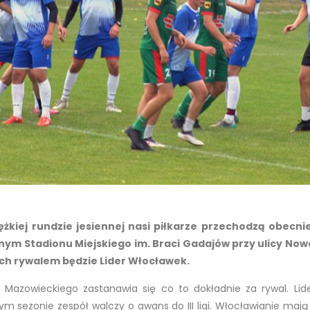
żkiej rundzie jesiennej nasi piłkarze przechodzą obecni
wnym Stadionu Miejskiego im. Braci Gadajów przy ulicy Now
ch rywalem będzie Lider Włocławek.
Mazowieckiego zastanawia się co to dokładnie za rywal. Lid
tym sezonie zespół walczy o awans do III ligi. Włocławianie ma