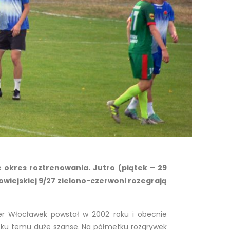
e okres roztrenowania. Jutro (piątek – 29
owiejskiej 9/27 zielono-czerwoni rozegrają
er Włocławek powstał w 2002 roku i obecnie
ją ku temu duże szanse. Na półmetku rozgrywek