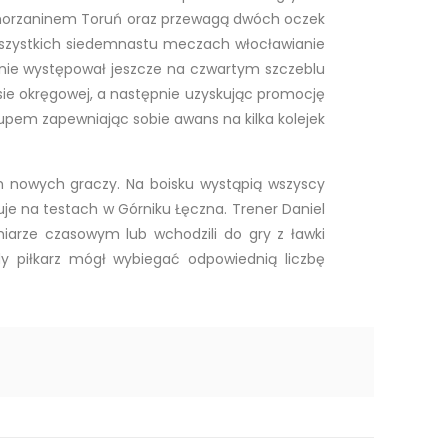
omorzaninem Toruń oraz przewagą dwóch oczek
 wszystkich siedemnastu meczach włocławianie
ider nie występował jeszcze na czwartym szczeblu
lasie okręgowej, a następnie uzyskując promocję
ytupem zapewniając sobie awans na kilka kolejek
ch nowych graczy. Na boisku wystąpią wszyscy
uje na testach w Górniku Łęczna. Trener Daniel
iarze czasowym lub wchodzili do gry z ławki
dy piłkarz mógł wybiegać odpowiednią liczbę