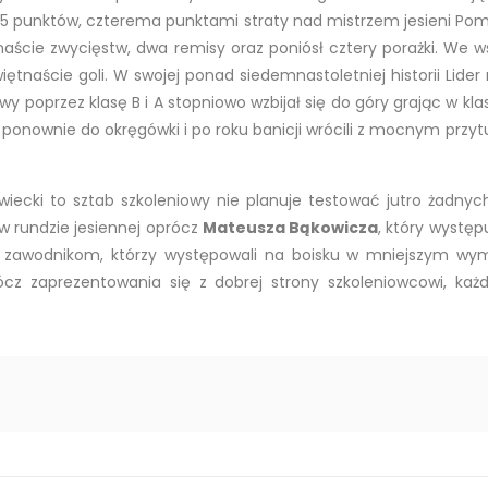
35 punktów, czterema punktami straty nad mistrzem jesieni P
enaście zwycięstw, dwa remisy oraz poniósł cztery porażki. We
ziewiętnaście goli. W swojej ponad siedemnastoletniej historii L
owy poprzez klasę B i A stopniowo wzbijał się do góry grając w k
dli ponownie do okręgówki i po roku banicji wrócili z mocnym prz
owiecki to sztab szkoleniowy nie planuje testować jutro żadny
w rundzie jesiennej oprócz
Mateusza Bąkowicza
, który występ
nie zawodnikom, którzy występowali na boisku w mniejszym wym
cz zaprezentowania się z dobrej strony szkoleniowcowi, każ