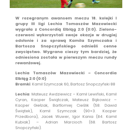
W rozegranym awansem meczu 18. kolejki I
grupy III ligi Lechia Tomaszów Mazowiecki
wygrała z Concordią Elbląg 2:0 (0:0). Zielono-
czerwoni wykorzystali swoje okazje w drugiej
odsłonie i za sprawą Kamila Szymczaka i
Bartosza Snopczyńskiego odnieśli cenne
zwycięstwo. Wygrana cieszy tym bardziej, że
odniesiona została w pierwszym meczu rundy
rewanżowej.
Lechia Tomaszów Mazowiecki – Concordia
Elbląg 2:0 (0:0)
Bramki
: Kamil Szymczak 60, Bartosz Snopczyński 88
Lechia
: Mateusz Awdziewicz – Kamil Lewiński, Kamil
Cyran, Kacper Świątczak, Mateusz Bąkowicz –
Kacper Giełzak, Bartłomiej Cieślik (58. Dawid
Świątek), Kamil Szymczak (90+3. Kacper
Przedbora), Jacek Wuwer, Igor Kania (84. Kamil
Kubiak) – Adrian Marcioch (68. Bartosz
Snopczyński).