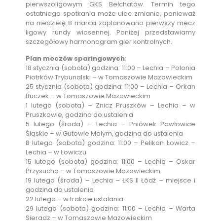
pierwszoligowym GKS Bełchatów. Termin tego
ostatniego spotkania może ulec zmianie, ponieważ
na niedzielę 8 marca zaplanowano pierwszy mecz
ligowy rundy wiosennej. Poniżej przedstawiamy
szczegółowy harmonogram gier kontrolnych.
Plan meczów sparingowych
:
18 stycznia (sobota) godzina: 11:00 – Lechia – Polonia
Piotrków Trybunalski – w Tomaszowie Mazowieckim
25 stycznia (sobota) godzina: 11:00 – Lechia – Orkan
Buczek – w Tomaszowie Mazowieckim
1 lutego (sobota) – Znicz Pruszków – Lechia – w
Pruszkowie, godzina do ustalenia
5 lutego (środa) – Lechia – Pniówek Pawłowice
Śląskie – w Gutowie Małym, godzina do ustalenia
8 lutego (sobota) godzina: 11:00 – Pelikan Łowicz –
Lechia – w Łowiczu
15 lutego (sobota) godzina: 11:00 – Lechia – Oskar
Przysucha – w Tomaszowie Mazowieckim
19 lutego (środa) – Lechia – ŁKS II Łódź – miejsce i
godzina do ustalenia
22 lutego – w trakcie ustalania
29 lutego (sobota) godzina: 11:00 – Lechia – Warta
Sieradz – w Tomaszowie Mazowieckim