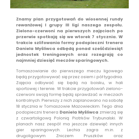
Znamy plan przygotowań do wiosennej rundy
rewanżowej I grupy III ligi naszego zespołu.
Zielono-czerwoni na pierwszych zajęciach po
przerwie spotkają się we wtorek 7 stycznia. W
trakcie szlifowania formy podopieczni trenera
Daniela Myśliwca odbędą ponad sześćdziesiąt
jednostek treningowych oraz rozegrają co
najmniej dziesięć meczów sparingowych.
Tomaszowianie do pierwszego meczu ligowego
będą przygotowywać się przez osiem i pół tygodnia.
Zajęcia odbywać się będą na boisku, w hali
sportowej i terenie. W trakcie przygotowań zielono-
czerwoni swoją formę będą sprawdzać w meczach
kontrolnych. Pierwszy z nich zaplanowano na sobotę
18 stycznia w Tomaszowie Mazowieckim. Tego dnia
podopieczni trenera
Daniela Myśliwca
zmierzą się
z czwartoligową Polonią Piotrków Trybunalski. W
planach nasz zespół ma jeszcze dziewięć innych
gier sparingowych. Lechia zagra m.in. z
drugoligowym Zniczem Pruszków oraz