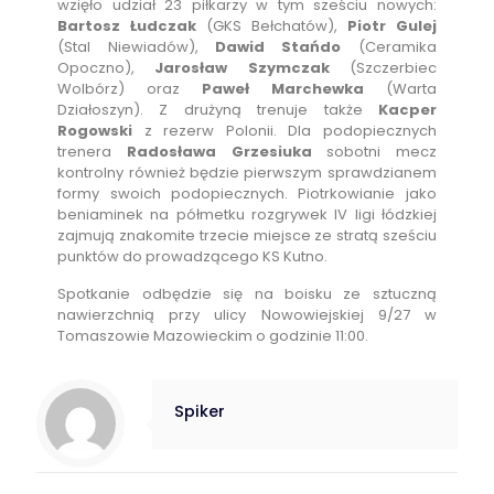
wzięło udział 23 piłkarzy w tym sześciu nowych:
Bartosz Łudczak
(GKS Bełchatów),
Piotr Gulej
(Stal Niewiadów),
Dawid Stańdo
(Ceramika
Opoczno),
Jarosław Szymczak
(Szczerbiec
Wolbórz) oraz
Paweł Marchewka
(Warta
Działoszyn). Z drużyną trenuje także
Kacper
Rogowski
z rezerw Polonii. Dla podopiecznych
trenera
Radosława Grzesiuka
sobotni mecz
kontrolny również będzie pierwszym sprawdzianem
formy swoich podopiecznych. Piotrkowianie jako
beniaminek na półmetku rozgrywek IV ligi łódzkiej
zajmują znakomite trzecie miejsce ze stratą sześciu
punktów do prowadzącego KS Kutno.
Spotkanie odbędzie się na boisku ze sztuczną
nawierzchnią przy ulicy Nowowiejskiej 9/27 w
Tomaszowie Mazowieckim o godzinie 11:00.
Spiker