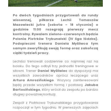
Po dwóch tygodniach przygotowań do rundy
wiosennej, piłkarze Lechii Tomaszów
Mazowiecki jutro (sobota – 18 stycznia) o
godzinie 11:00 rozegrają pierwszy mecz
kontrolny. Rywalem zielono-czerwonych będzie
Polonia Piotrków Trybunalski (IV liga łódzka).
Podopieczni trenera Daniela Myśliwca tym
samym zweryfikują swoją formę oraz zakończą
ciężki tydzień pracy.
Lechiści trenowali codziennie co najmniej raz na
boisku. Do tego odbyli trzy jednostki treningowe w
siłowni. Trener
Daniel Myśliwiec
do dyspozycji ma
wszystkich zawodników oprócz leczącego uraz
Artura Amrozińskiego
. Wszyscy zainteresowani
będą przede wszystkim formą i postawą
Jakuba
Bartosińskiego
, który wrócił do zespołu po bardzo
długiej i poważniej kontuzji.
Zespół z Piotrkowa Trybunalskiego przygotowania
rozpoczął w tym tygodniu. W pierwszych zajęciach