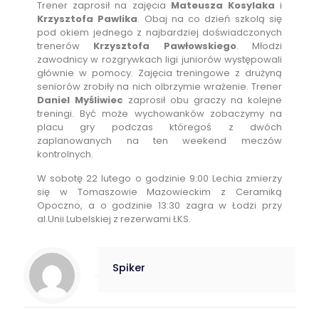
Trener zaprosił na zajęcia
Mateusza Kosylaka
i
Krzysztofa Pawlika
. Obaj na co dzień szkolą się
pod okiem jednego z najbardziej doświadczonych
trenerów
Krzysztofa Pawłowskiego
. Młodzi
zawodnicy w rozgrywkach ligi juniorów występowali
głównie w pomocy. Zajęcia treningowe z drużyną
seniorów zrobiły na nich olbrzymie wrażenie. Trener
Daniel Myśliwiec
zaprosił obu graczy na kolejne
treningi. Być może wychowanków zobaczymy na
placu gry podczas któregoś z dwóch
zaplanowanych na ten weekend meczów
kontrolnych.
W sobotę 22 lutego o godzinie 9:00 Lechia zmierzy
się w Tomaszowie Mazowieckim z Ceramiką
Opoczno, a o godzinie 13:30 zagra w Łodzi przy
al.Unii Lubelskiej z rezerwami ŁKS.
Spiker