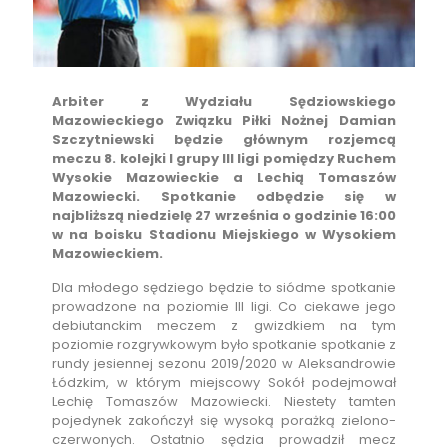
Arbiter z Wydziału Sędziowskiego
Mazowieckiego Związku Piłki Nożnej Damian
Szczytniewski będzie głównym rozjemcą
meczu 8. kolejki I grupy III ligi pomiędzy Ruchem
Wysokie Mazowieckie a Lechią Tomaszów
Mazowiecki. Spotkanie odbędzie się w
najbliższą niedzielę 27 września o godzinie 16:00
w na boisku Stadionu Miejskiego w Wysokiem
Mazowieckiem.
Dla młodego sędziego będzie to siódme spotkanie
prowadzone na poziomie III ligi. Co ciekawe jego
debiutanckim meczem z gwizdkiem na tym
poziomie rozgrywkowym było spotkanie spotkanie z
rundy jesiennej sezonu 2019/2020 w Aleksandrowie
Łódzkim, w którym miejscowy Sokół podejmował
Lechię Tomaszów Mazowiecki. Niestety tamten
pojedynek zakończył się wysoką porażką zielono-
czerwonych. Ostatnio sędzia prowadził mecz