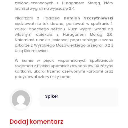
zielono-czerwonych z Huraganem Morąg, który
lechiści wygrali na wyjeździe 2:4.
Piłkarzom z Podlasia
Damian Szczytniewski
sędziował nie tak dawno, ponieważ w spotkaniu 1.
kolejki obecnego sezonu. Ruch wygrał wtedy na
własnym obiekcie z Huraganem Morąg 2:0.
Natomiast rundzie jesiennej poprzedniego sezonu
piłkarze z Wysokiego Mazowieckiego przegrali 0:2 z
Unią Skierniewice.
W sumie w pięciu wspomnianych spotkaniach
rozjemca z Płocka upomniał zawodników 30 żółtymi
kartkami, ukarał trzema czerwonymi kartkami oraz
podyktował cztery rzuty karne.
Spiker
Dodaj komentarz