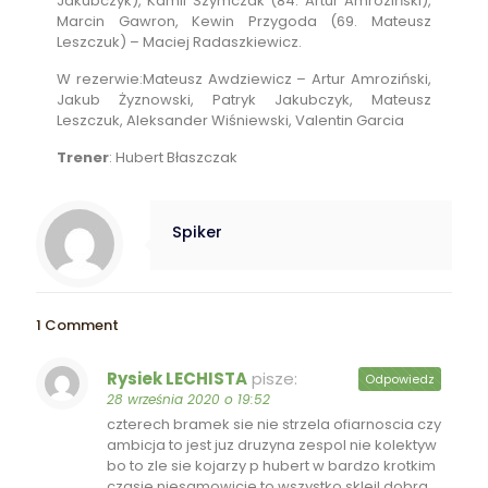
Jakubczyk), Kamil Szymczak (84. Artur Amroziński),
Marcin Gawron, Kewin Przygoda (69. Mateusz
Leszczuk) – Maciej Radaszkiewicz.
W rezerwie:Mateusz Awdziewicz – Artur Amroziński,
Jakub Żyznowski, Patryk Jakubczyk, Mateusz
Leszczuk, Aleksander Wiśniewski, Valentin Garcia
Trener
: Hubert Błaszczak
Spiker
1 Comment
Rysiek LECHISTA
pisze:
Odpowiedz
28 września 2020 o 19:52
czterech bramek sie nie strzela ofiarnoscia czy
ambicja to jest juz druzyna zespol nie kolektyw
bo to zle sie kojarzy p hubert w bardzo krotkim
czasie niesamowicie to wszystko skleil dobra