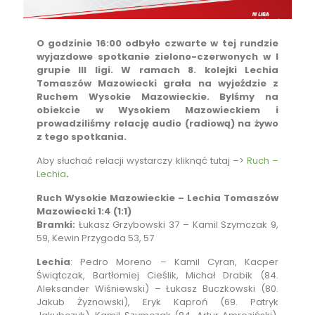
O godzinie 16:00 odbyło czwarte w tej rundzie
wyjazdowe spotkanie zielono-czerwonych w I
grupie III ligi. W ramach 8. kolejki Lechia
Tomaszów Mazowiecki grała na wyjeździe z
Ruchem Wysokie Mazowieckie. Bylśmy na
obiekcie w Wysokiem Mazowieckiem i
prowadziliśmy relację audio (radiową) na żywo
z tego spotkania.
Aby słuchać relacji wystarczy kliknąć tutaj –>
Ruch –
Lechia
.
Ruch Wysokie Mazowieckie – Lechia Tomaszów
Mazowiecki 1:4 (1:1)
Bramki:
Łukasz Grzybowski 37 – Kamil Szymczak 9,
59, Kewin Przygoda 53, 57
Lechia
: Pedro Moreno – Kamil Cyran, Kacper
Świątczak, Bartłomiej Cieślik, Michał Drabik (84.
Aleksander Wiśniewski) – Łukasz Buczkowski (80.
Jakub Żyznowski), Eryk Kaproń (69. Patryk