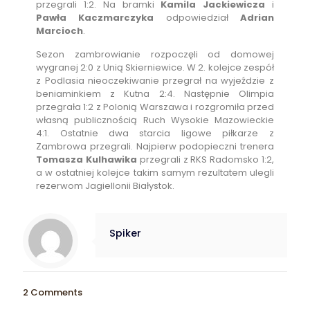
przegrali 1:2. Na bramki
Kamila Jackiewicza
i
Pawła Kaczmarczyka
odpowiedział
Adrian
Marcioch
.
Sezon zambrowianie rozpoczęli od domowej
wygranej 2:0 z Unią Skierniewice. W 2. kolejce zespół
z Podlasia nieoczekiwanie przegrał na wyjeździe z
beniaminkiem z Kutna 2:4. Następnie Olimpia
przegrała 1:2 z Polonią Warszawa i rozgromiła przed
własną publicznością Ruch Wysokie Mazowieckie
4:1. Ostatnie dwa starcia ligowe piłkarze z
Zambrowa przegrali. Najpierw podopieczni trenera
Tomasza Kulhawika
przegrali z RKS Radomsko 1:2,
a w ostatniej kolejce takim samym rezultatem ulegli
rezerwom Jagiellonii Białystok.
Spiker
2 Comments