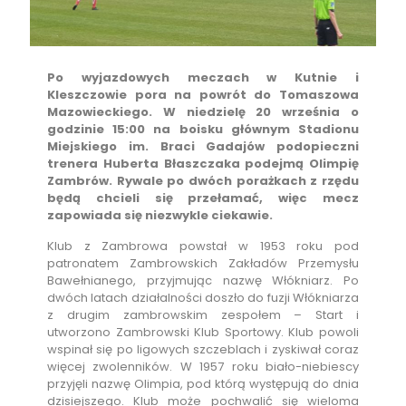
Po wyjazdowych meczach w Kutnie i
Kleszczowie pora na powrót do Tomaszowa
Mazowieckiego. W niedzielę 20 września o
godzinie 15:00 na boisku głównym Stadionu
Miejskiego im. Braci Gadajów podopieczni
trenera Huberta Błaszczaka podejmą Olimpię
Zambrów. Rywale po dwóch porażkach z rzędu
będą chcieli się przełamać, więc mecz
zapowiada się niezwykle ciekawie.
Klub z Zambrowa powstał w 1953 roku pod
patronatem Zambrowskich Zakładów Przemysłu
Bawełnianego, przyjmując nazwę Włókniarz. Po
dwóch latach działalności doszło do fuzji Włókniarza
z drugim zambrowskim zespołem – Start i
utworzono Zambrowski Klub Sportowy. Klub powoli
wspinał się po ligowych szczeblach i zyskiwał coraz
więcej zwolenników. W 1957 roku biało-niebiescy
przyjęli nazwę Olimpia, pod którą występują do dnia
dzisiejszego. Klub może pochwalić się wieloma