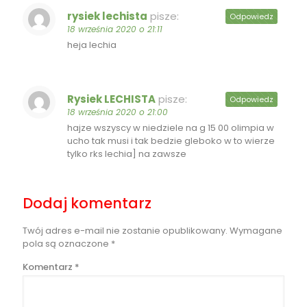
rysiek lechista
pisze:
Odpowiedz
18 września 2020 o 21:11
heja lechia
Rysiek LECHISTA
pisze:
Odpowiedz
18 września 2020 o 21:00
hajze wszyscy w niedziele na g 15 00 olimpia w
ucho tak musi i tak bedzie gleboko w to wierze
tylko rks lechia] na zawsze
Dodaj komentarz
Twój adres e-mail nie zostanie opublikowany.
Wymagane
pola są oznaczone
*
Komentarz
*