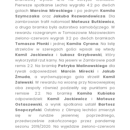
Pierwsze spotkanie Lechia wygrała 4:2 po dwóch
golach
Marcina Mireckiego
i po jednym
Kamila
Szymczaka
oraz
Jakuba Rozwandowicza
. Dla
zambrowian trafił natomiast
Mateusz Butkiewicz
,
a druga bramka była autorstwa samobójczego. W
rewanżu rozegranym w Tomaszowie Mazowieckim
zielono-czerwoni wygrali 3:2 po dwóch bramkach
Tomasza Płonki
i jednej
Kamila Cyrana
. Na listę
strzelców w szeregach gości wpisali się wtedy
Kamil Jackiewicz
i
Łukasz Grzybowski
, który
wykorzystał rzut karny. Na jesieni w Zambrowie padł
remis 2:2. Na bramkę
Patryka Malinowskiego
dla
rywali odpowiedzieli:
Marcin Mirecki
i
Jakub
Żmuda
, a wyrównującego gola strzelił
Kamil
Zalewski
. W rewanżu na wiosnę przy Nowowiejskiej
oba zespoły również podzieliły się punktami po
remisie 2:2. Na bramkę
Kamila Kubiaka
odpowiedzieli:
Kamil Jackiewicz
i
Mateusz
Ostaszewski
, a wynik spotkania ustalił
Bartosz
Snopczyński
. Ostatnio z Olimpią lechiści zmierzyli
się w rundzie jesiennej poprzedniego,
przedwcześnie zakończonego przez pandemię
sezonu 2019/2020. Na wyjeździe zielono-czerwoni