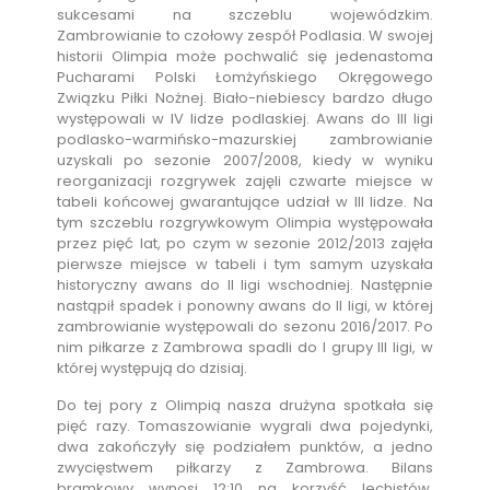
sukcesami na szczeblu wojewódzkim.
Zambrowianie to czołowy zespół Podlasia. W swojej
historii Olimpia może pochwalić się jedenastoma
Pucharami Polski Łomżyńskiego Okręgowego
Związku Piłki Nożnej. Biało-niebiescy bardzo długo
występowali w IV lidze podlaskiej. Awans do III ligi
podlasko-warmińsko-mazurskiej zambrowianie
uzyskali po sezonie 2007/2008, kiedy w wyniku
reorganizacji rozgrywek zajęli czwarte miejsce w
tabeli końcowej gwarantujące udział w III lidze. Na
tym szczeblu rozgrywkowym Olimpia występowała
przez pięć lat, po czym w sezonie 2012/2013 zajęła
pierwsze miejsce w tabeli i tym samym uzyskała
historyczny awans do II ligi wschodniej. Następnie
nastąpił spadek i ponowny awans do II ligi, w której
zambrowianie występowali do sezonu 2016/2017. Po
nim piłkarze z Zambrowa spadli do I grupy III ligi, w
której występują do dzisiaj.
Do tej pory z Olimpią nasza drużyna spotkała się
pięć razy. Tomaszowianie wygrali dwa pojedynki,
dwa zakończyły się podziałem punktów, a jedno
zwycięstwem piłkarzy z Zambrowa. Bilans
bramkowy wynosi 12:10 na korzyść lechistów.