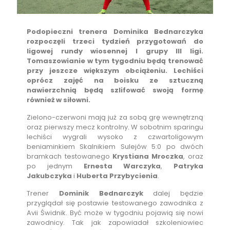
Podopieczni trenera Dominika Bednarczyka
rozpoczęli trzeci tydzień przygotowań do
ligowej rundy wiosennej I grupy III ligi.
Tomaszowianie w tym tygodniu będą trenować
przy jeszcze większym obciążeniu. Lechiści
oprócz zajęć na boisku ze sztuczną
nawierzchnią będą szlifować swoją formę
również w siłowni.
Zielono-czerwoni mają już za sobą grę wewnętrzną
oraz pierwszy mecz kontrolny. W sobotnim sparingu
lechiści wygrali wysoko z czwartoligowym
beniaminkiem Skalnikiem Sulejów 5:0 po dwóch
bramkach testowanego
Krystiana Mroczka
, oraz
po jednym
Ernesta Warczyka
,
Patryka
Jakubczyka
i
Huberta Przybycienia
.
Trener
Dominik Bednarczyk
dalej będzie
przyglądał się postawie testowanego zawodnika z
Avii Świdnik. Być może w tygodniu pojawią się nowi
zawodnicy. Tak jak zapowiadał szkoleniowiec