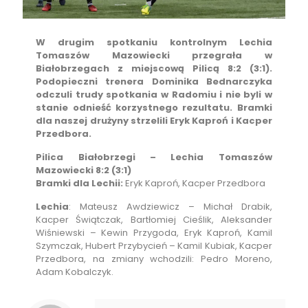
W drugim spotkaniu kontrolnym Lechia
Tomaszów Mazowiecki przegrała w
Białobrzegach z miejscową Pilicą 8:2 (3:1).
Podopieczni trenera Dominika Bednarczyka
odczuli trudy spotkania w Radomiu i nie byli w
stanie odnieść korzystnego rezultatu. Bramki
dla naszej drużyny strzelili Eryk Kaproń i Kacper
Przedbora.
Pilica Białobrzegi – Lechia Tomaszów
Mazowiecki 8:2 (3:1)
Bramki dla Lechii:
Eryk Kaproń, Kacper Przedbora
Lechia
: Mateusz Awdziewicz – Michał Drabik,
Kacper Świątczak, Bartłomiej Cieślik, Aleksander
Wiśniewski – Kewin Przygoda, Eryk Kaproń, Kamil
Szymczak, Hubert Przybycień – Kamil Kubiak, Kacper
Przedbora, na zmiany wchodzili: Pedro Moreno,
Adam Kobalczyk.