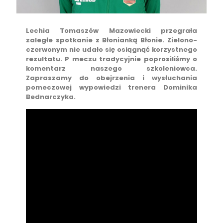
Lechia Tomaszów Mazowiecki przegrała
zaległe spotkanie z Błonianką Błonie. Zielono-
czerwonym nie udało się osiągnąć korzystnego
rezultatu. P meczu tradycyjnie poprosiliśmy o
komentarz naszego szkoleniowca.
Zapraszamy do obejrzenia i wysłuchania
pomeczowej wypowiedzi trenera Dominika
Bednarczyka.