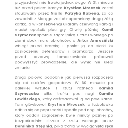
przyjezdnych nie trwała jednak długo. W 31. minucie
tuż przed polem karnym
Krystian Mroczek
został
sfaulowany przez
Nialla Patryka Rabena
, za co
zawodnik z Morąga został napomniany drugą żółtą
kartką, a w konsekwencji ukarany czerwoną kartką i
musiał opuścić plac gry. Chwilę później
Kamil
Szymczak
sprytnie zagrał piłkę z rzutu wolnego po
ziemi obok muru obrońców, a
Artur Amroziński
wbiegł przed bramkę i posłał ją do siatki ku
zaskoczeniu defensorów i bramkarza. Jeszcze
przed przerwą tomaszowianie próbowali
podwyższyć prowadzenie, ale wynik nie uległ
zmianie.
Druga połowa podobnie jak pierwsza rozpoczęła
się od ataków gospodarzy. W 60. minucie po
dalekiej wrzutce z rzutu rożnego
Kamila
Szymczaka
piłka trafiła pod nogi
Kamila
Lewińskiego
, który dośrodkował ją na pole karne.
Tam główkował
Krystian Mroczek
, a futbolówka
odbiła się od poprzeczki i spadła pod nogi obrońcy,
który oddalił zagrożenie. Dwie minuty później po
bezpośrednim strzale z rzutu wolnego przez
Dominika Stępnia
, piłka trafiła w wyciągniętą rękę