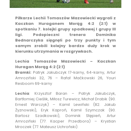
Piłkarze Lechii Tomaszów Mazowiecki wygrali z
Kaczkan Huraganem Morąg 4:2 (2:1) w
spotkaniu 7. kolejki grupy spadkowej I grupy III
ligi. Podopieczni trenera Dominika
Bednarczyka sięgnęli po trzy punkty i tym
samym zrobili kolejny bardzo duży krok w
kierunku utrzymania w rozgrywkach.
Lechia Tomaszów Mazowiecki – Kaczkan
Huragan Morąg 4:2 (2:1)
Bramki:
Patryk Jakubczyk 17-karny, 64-karny, Artur
Amroziński 32, 76 – Rafał Maćkowski 26, Youri
Resboom 69-karny
Lechia
: Krzysztof Baran – Patryk Jakubczyk,
Bartłomiej Cieślik, Miłosz Turewicz, Michał Drabik (90.
Ernest Warczyk) – Kamil Lewiński (82. Jakub
Żyznowski), Eryk Kaproń, Kamil Szymczak (90.
Bartosz Szadkowski), Dominik Stępień, Artur
Amroziński (77. Kacper Przedbora) – Krystian
Mroczek (77. Mateusz Uchroński).