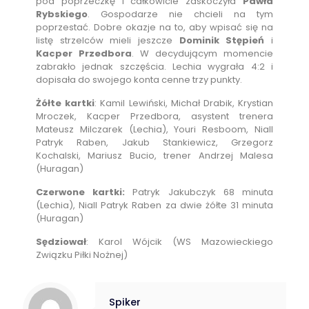
pod poprzeczkę i całkowicie zaskoczyła
Pawła
Rybskiego
. Gospodarze nie chcieli na tym
poprzestać. Dobre okazje na to, aby wpisać się na
listę strzelców mieli jeszcze
Dominik Stępień
i
Kacper Przedbora
. W decydującym momencie
zabrakło jednak szczęścia. Lechia wygrała 4:2 i
dopisała do swojego konta cenne trzy punkty.
Żółte kartki
: Kamil Lewiński, Michał Drabik, Krystian
Mroczek, Kacper Przedbora, asystent trenera
Mateusz Milczarek (Lechia), Youri Resboom, Niall
Patryk Raben, Jakub Stankiewicz, Grzegorz
Kochalski, Mariusz Bucio, trener Andrzej Malesa
(Huragan)
Czerwone kartki:
Patryk Jakubczyk 68 minuta
(Lechia), Niall Patryk Raben za dwie żółte 31 minuta
(Huragan)
Sędziował
: Karol Wójcik (WS Mazowieckiego
Związku Piłki Nożnej)
Spiker