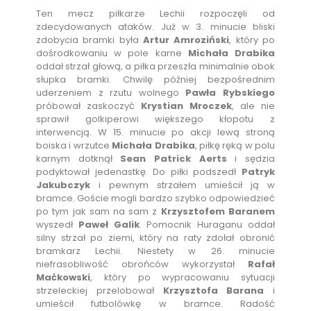
Ten mecz piłkarze Lechii rozpoczęli od
zdecydowanych ataków. Już w 3. minucie bliski
zdobycia bramki była
Artur Amroziński
, który po
dośrodkowaniu w pole karne
Michała Drabika
oddał strzał głową, a piłka przeszła minimalnie obok
słupka bramki. Chwilę później bezpośrednim
uderzeniem z rzutu wolnego
Pawła Rybskiego
próbował zaskoczyć
Krystian Mroczek
, ale nie
sprawił golkiperowi większego kłopotu z
interwencją. W 15. minucie po akcji lewą stroną
boiska i wrzutce
Michała Drabika
, piłkę ręką w polu
karnym dotknął
Sean Patrick Aerts
i sędzia
podyktował jedenastkę. Do piłki podszedł
Patryk
Jakubczyk
i pewnym strzałem umieścił ją w
bramce. Goście mogli bardzo szybko odpowiedzieć
po tym jak sam na sam z
Krzysztofem Baranem
wyszedł
Paweł Galik
. Pomocnik Huraganu oddał
silny strzał po ziemi, który na raty zdołał obronić
bramkarz Lechii. Niestety w 26. minucie
niefrasobliwość obrońców wykorzystał
Rafał
Maćkowski
, który po wypracowaniu sytuacji
strzeleckiej przelobował
Krzysztofa Barana
i
umieścił futbolówkę w bramce. Radość