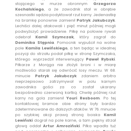
stojącego w murze obronnym
Grzegorza
Kochalskiego
, a że zawodnik stał w obrębie
szesnastki sędzia podyktował rzut karny. Jedenastkę
na bramkę ponownie zamienił
Patryk Jakubczyk
.
Lechiści dalej atakowali i pięć minut później mogli
podwyższyć prowadzenie. Piłkę na połowie rywali
odebrał
Kamil Szymczak
, który zagrał do
Dominika Stępnia
. Pomocnik wypuścił na wolne
pole
Kamila Lewińskiego
, a ten będąc w idealnej
pozycji do strzału podał piłkę w stronę Szymczaka,
którego wyprzedził interweniujący
Paweł Rybski
.
Piłkarze z Morąga nie złożyli broni i w miarę
możliwości starali się odwrócić losy meczu. W 68.
minucie
Patryk Jakubczyk
zdaniem arbitra
nieprzepisowo zatrzymywał w polu karnym
zawodnika gości za co został ukarany
bezpośrednio czerwoną kartką. Chwilę później rzut
karny na gola zamienił
Youri Resboom
. Po tej
kontaktowej bramce obie strony były bardzo
zdeterminowane do dalszych ataków. W 76. minucie
po szybkiej akcji prawą stroną boiska
Kamil
Lewiński
dograł na pole karne, a tam piękny strzał
głową oddał
Artur Amroziński
. Piłka wpadła tuż