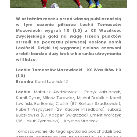
W ostatnim meczu przed własną publicznością
w tym sezonie piłkarze Lechii Tomaszów
Mazowiecki wygrali 1:0 (1:0) z KS Wasilków.
Zwycięskiego gola na wagę trzech punktów
strzelił na początku pierwszej odsłony Kamil
Lewiński. Dzięki tej wygranej zielono-czerwoni
zrobili bardzo duży krok w kierunku utrzymania
w III lidze.
Lechia Tomaszów Mazowiecki – KS Wasilków 1:0
(1:0)
Bramka
: Kamil Lewiński 12
Lechia
: Mateusz Awdziewicz – Patryk Jakubczyk,
Kamil Cyran, Miłosz Turewicz, Michał Drabik – Kamil
Lewiński, Bartłomiej Cieślik (87. Bartosz Szadkowski),
Hubert Przybycień (29. Kacper Przedbora), Łukasz
Buczkowski (87. Kacper Świątczak), Ernest Warczyk
(66. Jakub Żyznowski) – Krystian Mroczek.
Tomaszowianie do tego spotkania podchodzili bez