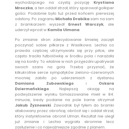
wychodzącego na czystą pozycję
Krystiana
Mroczka
, a ten oddał strzał, który sparował golkiper
gości. Podobnie było tuż przed końcem pierwszej
odsłony. Po zagraniu
Michała Drabika
sam na sam
z bramkarzem wyszedł
Ernest Warczyk
, ale
uderzył wprost w
Kamila Ulmana
.
Po zmianie stron zdecydowanie śmielej zaczęli
poczynać sobie piłkarze z Wasilkowa. Lechia co
prawda częściej utrzymywała się przy piłce, ale
często traciła futbolówkę w środku pola i narażała
się na kontry. To właśnie w nich przyjezdni upatrywali
swoich szans na gola. Trzeba przyznać, że
kilkukrotnie serce sympatyków zielono-czerwonych
mocniej zabiło po uderzeniach z dystansu
Damiana Zubowskiego
i
Oskara
Dziermańskiego
. Najlepszą okazję na
podwyższenie wyniku tomaszowianie mieli w 84.
minucie, kiedy podanie na pole karne otrzymał
Jakub Żyznowski
. Zawodnik był tyłem do bramki
atakowany przez obrońcę, obrócił się i oddał strzał,
który instynktownie obronił Ulman. Rezultat nie uległ
już zmianie i Lechia wygrała skromnie lecz
zasłużenie i co najważniejsze zgodnie z planem.