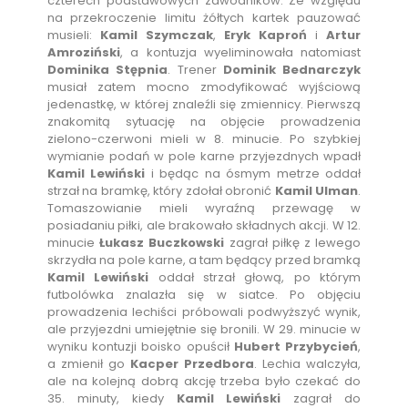
czterech podstawowych zawodników. Ze względu
na przekroczenie limitu żółtych kartek pauzować
musieli:
Kamil Szymczak
,
Eryk Kaproń
i
Artur
Amroziński
, a kontuzja wyeliminowała natomiast
Dominika Stępnia
. Trener
Dominik Bednarczyk
musiał zatem mocno zmodyfikować wyjściową
jedenastkę, w której znaleźli się zmiennicy. Pierwszą
znakomitą sytuację na objęcie prowadzenia
zielono-czerwoni mieli w 8. minucie. Po szybkiej
wymianie podań w pole karne przyjezdnych wpadł
Kamil Lewiński
i będąc na ósmym metrze oddał
strzał na bramkę, który zdołał obronić
Kamil Ulman
.
Tomaszowianie mieli wyraźną przewagę w
posiadaniu piłki, ale brakowało składnych akcji. W 12.
minucie
Łukasz Buczkowski
zagrał piłkę z lewego
skrzydła na pole karne, a tam będący przed bramką
Kamil Lewiński
oddał strzał głową, po którym
futbolówka znalazła się w siatce. Po objęciu
prowadzenia lechiści próbowali podwyższyć wynik,
ale przyjezdni umiejętnie się bronili. W 29. minucie w
wyniku kontuzji boisko opuścił
Hubert Przybycień
,
a zmienił go
Kacper Przedbora
. Lechia walczyła,
ale na kolejną dobrą akcję trzeba było czekać do
35. minuty, kiedy
Kamil Lewiński
zagrał do