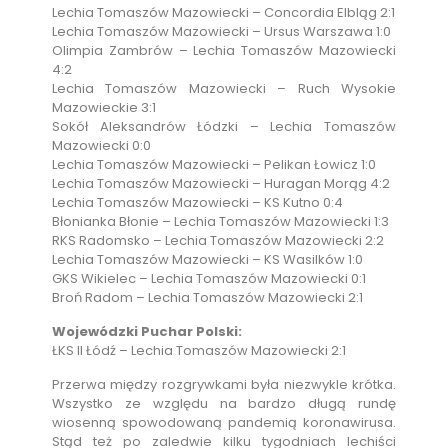
Lechia Tomaszów Mazowiecki – Concordia Elbląg 2:1
Lechia Tomaszów Mazowiecki – Ursus Warszawa 1:0
Olimpia Zambrów – Lechia Tomaszów Mazowiecki
4:2
Lechia Tomaszów Mazowiecki – Ruch Wysokie
Mazowieckie 3:1
Sokół Aleksandrów Łódzki – Lechia Tomaszów
Mazowiecki 0:0
Lechia Tomaszów Mazowiecki – Pelikan Łowicz 1:0
Lechia Tomaszów Mazowiecki – Huragan Morąg 4:2
Lechia Tomaszów Mazowiecki – KS Kutno 0:4
Błonianka Błonie – Lechia Tomaszów Mazowiecki 1:3
RKS Radomsko – Lechia Tomaszów Mazowiecki 2:2
Lechia Tomaszów Mazowiecki – KS Wasilków 1:0
GKS Wikielec – Lechia Tomaszów Mazowiecki 0:1
Broń Radom – Lechia Tomaszów Mazowiecki 2:1
Wojewódzki Puchar Polski:
ŁKS II Łódź – Lechia Tomaszów Mazowiecki 2:1
Przerwa między rozgrywkami była niezwykle krótka.
Wszystko ze względu na bardzo długą rundę
wiosenną spowodowaną pandemią koronawirusa.
Stąd też po zaledwie kilku tygodniach lechiści