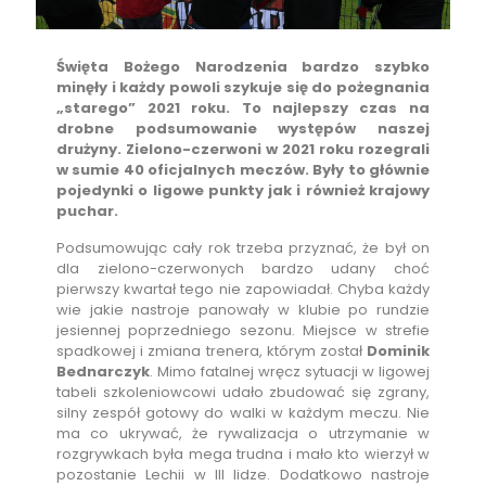
Święta Bożego Narodzenia bardzo szybko
minęły i każdy powoli szykuje się do pożegnania
„starego” 2021 roku. To najlepszy czas na
drobne podsumowanie występów naszej
drużyny. Zielono-czerwoni w 2021 roku rozegrali
w sumie 40 oficjalnych meczów. Były to głównie
pojedynki o ligowe punkty jak i również krajowy
puchar.
Podsumowując cały rok trzeba przyznać, że był on
dla zielono-czerwonych bardzo udany choć
pierwszy kwartał tego nie zapowiadał. Chyba każdy
wie jakie nastroje panowały w klubie po rundzie
jesiennej poprzedniego sezonu. Miejsce w strefie
spadkowej i zmiana trenera, którym został
Dominik
Bednarczyk
. Mimo fatalnej wręcz sytuacji w ligowej
tabeli szkoleniowcowi udało zbudować się zgrany,
silny zespół gotowy do walki w każdym meczu. Nie
ma co ukrywać, że rywalizacja o utrzymanie w
rozgrywkach była mega trudna i mało kto wierzył w
pozostanie Lechii w III lidze. Dodatkowo nastroje