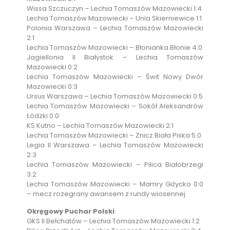
Wissa Szczuczyn – Lechia Tomaszów Mazowiecki 1:4
Lechia Tomaszów Mazowiecki – Unia Skierniewice 1:1
Polonia Warszawa – Lechia Tomaszów Mazowiecki
2:1
Lechia Tomaszów Mazowiecki – Błonianka Błonie 4:0
Jagiellonia II Białystok – Lechia Tomaszów
Mazowiecki 0:2
Lechia Tomaszów Mazowiecki – Świt Nowy Dwór
Mazowiecki 0:3
Ursus Warszawa – Lechia Tomaszów Mazowiecki 0:5
Lechia Tomaszów Mazowiecki – Sokół Aleksandrów
Łódzki 0:0
KS Kutno – Lechia Tomaszów Mazowiecki 2:1
Lechia Tomaszów Mazowiecki – Znicz Biała Piska 5:0
Legia II Warszawa – Lechia Tomaszów Mazowiecki
2:3
Lechia Tomaszów Mazowiecki – Pilica Białobrzegi
3:2
Lechia Tomaszów Mazowiecki – Mamry Giżycko 0:0
– mecz rozegrany awansem z rundy wiosennej
Okręgowy Puchar Polski
:
GKS II Bełchatów – Lechia Tomaszów Mazowiecki 1:2