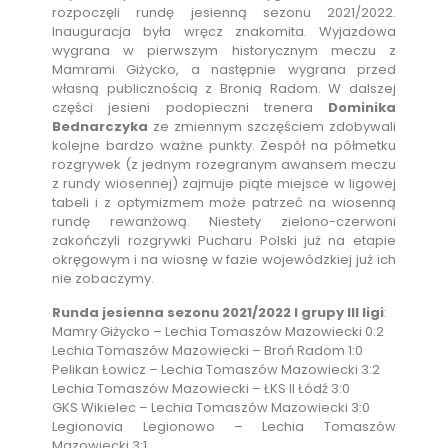
rozpoczęli rundę jesienną sezonu 2021/2022.
Inauguracja była wręcz znakomita. Wyjazdowa
wygrana w pierwszym historycznym meczu z
Mamrami Giżycko, a następnie wygrana przed
własną publicznością z Bronią Radom. W dalszej
części jesieni podopieczni trenera
Dominika
Bednarczyka
ze zmiennym szczęściem zdobywali
kolejne bardzo ważne punkty. Zespół na półmetku
rozgrywek (z jednym rozegranym awansem meczu
z rundy wiosennej) zajmuje piąte miejsce w ligowej
tabeli i z optymizmem może patrzeć na wiosenną
rundę rewanżową. Niestety zielono-czerwoni
zakończyli rozgrywki Pucharu Polski już na etapie
okręgowym i na wiosnę w fazie wojewódzkiej już ich
nie zobaczymy.
Runda jesienna sezonu 2021/2022 I grupy III ligi
:
Mamry Giżycko – Lechia Tomaszów Mazowiecki 0:2
Lechia Tomaszów Mazowiecki – Broń Radom 1:0
Pelikan Łowicz – Lechia Tomaszów Mazowiecki 3:2
Lechia Tomaszów Mazowiecki – ŁKS II Łódź 3:0
GKS Wikielec – Lechia Tomaszów Mazowiecki 3:0
Legionovia Legionowo – Lechia Tomaszów
Mazowiecki 3:1