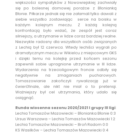
większości sympatyków z Nowowiejskiej zachwiały
się po bolesnej domowej porażce z Błonianką
Błonie. Piłkarze jednak się nie załamali tylko dawali z
siebie wszystko zostawiając serce na boisku w
każdym kolejnym meczu. Z każdą kolejną
konfrontacją było widać, że zespół jest coraz
silniejszy, a utrzymanie w lidze coraz bardziej realne.
Niezwykle radosny dla wszystkich osób związanych
z Lechią był 12 czerwca. Wtedy lechiści wygrali po
dramatycznym meczu w Wikielcu z miejscowym GKS
i dzięki temu na kolejkę przed końcem sezonu
zapewnili sobie upragnione utrzymanie w III lidze.
Wydarzenia na trzecioligowym froncie odbiły się
negatywnie na zmaganiach pucharowych.
Tomaszowianie zakończyli rywalizację już w
ćwierćfinale, ale nikt nie miał o to pretensji.
Ważniejszy był cel utrzymania, który udało się
osiągnąć.
Runda wiosenna sezonu 2020/2021 I grupy III ligi
:
Lechia Tomaszów Mazowiecki – Błonianka Błonie 0:3
Ursus Warszawa – Lechia Tomaszów Mazowiecki 1:2
Lechia Tomaszów Mazowiecki – Broń Radom 0:0
KS Wasilków – Lechia Tomaszów Mazowiecki 0:4