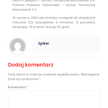
Pilica Przedbórz – Lechia Tomaszów Mazowiecki 3:4
Polonia Piotrków Trybunalski – Lechia Tomaszów
Mazowiecki 3:0
W sumie w 2021 roku lechiści rozegrali 40 oficjalnych
meczów (22 zwycięstwa, 6 remisów, 12 porażek),
strzelając 72 bramki i tracąc 52 gole.
Spiker
Dodaj komentarz
Twój adres e-mail nie zostanie opublikowany.
Wymagane
pola są oznaczone
*
Komentarz
*