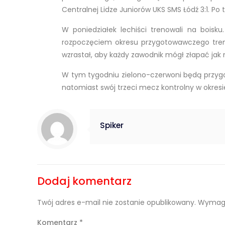
Centralnej Lidze Juniorów UKS SMS Łódź 3:1. P
W poniedziałek lechiści trenowali na bois
rozpoczęciem okresu przygotowawczego tre
wzrastał, aby każdy zawodnik mógł złapać jak 
W tym tygodniu zielono-czerwoni będą przygo
natomiast swój trzeci mecz kontrolny w okresie
Spiker
Dodaj komentarz
Twój adres e-mail nie zostanie opublikowany.
Wymaga
Komentarz
*