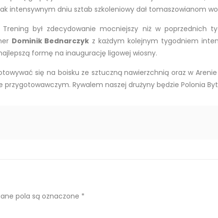
o tak intensywnym dniu sztab szkoleniowy dał tomaszowianom wol
ku. Trening był zdecydowanie mocniejszy niż w poprzednich 
ner
Dominik Bednarczyk
z każdym kolejnym tygodniem intens
najlepszą formę na inaugurację ligowej wiosny.
towywać się na boisku ze sztuczną nawierzchnią oraz w Arenie 
 przygotowawczym. Rywalem naszej drużyny będzie Polonia Bytom (
ne pola są oznaczone
*