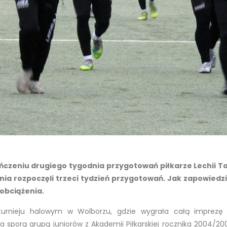
czeniu drugiego tygodnia przygotowań piłkarze Lechii To
nia rozpoczęli trzeci tydzień przygotowań. Jak zapowied
 obciążenia.
turnieju halowym w Wolborzu, gdzie wygrała całą imprezę 
ta sporą grupą juniorów z Akademii Piłkarskiej rocznika 2004/