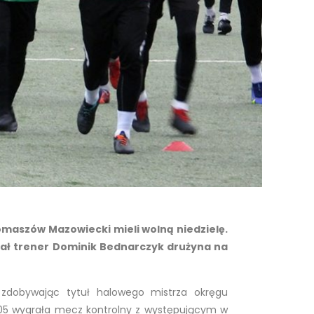
maszów Mazowiecki mieli wolną niedzielę.
ział trener Dominik Bednarczyk drużyna na
zdobywając tytuł halowego mistrza okręgu
2005 wygrała mecz kontrolny z występującym w