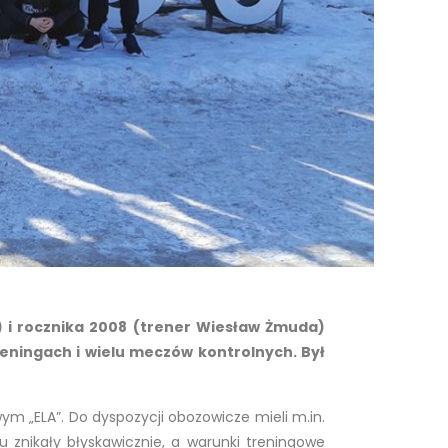
 i rocznika 2008 (trener Wiesław Żmuda)
reningach i wielu meczów kontrolnych. Był
 „ELA”. Do dyspozycji obozowicze mieli m.in.
łu znikały błyskawicznie, a warunki treningowe