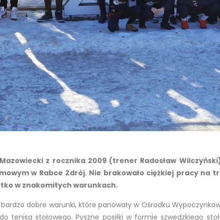
azowiecki z rocznika 2009 (trener Radosław Wilczyński)
zimowym w Rabce Zdrój. Nie brakowało ciężkiej pracy na t
zystko w znakomitych warunkach.
bardzo dobre warunki, które panowały w Ośrodku Wypoczynkowym
ł do tenisa stołowego. Pyszne posiłki w formie szwedzkiego sto