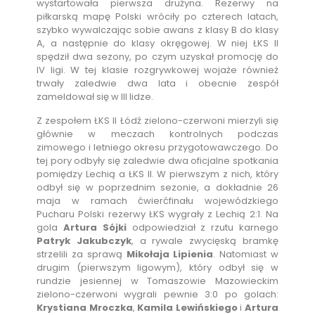
wystartowała pierwsza drużyna. Rezerwy na
piłkarską mapę Polski wróciły po czterech latach,
szybko wywalczając sobie awans z klasy B do klasy
A, a następnie do klasy okręgowej. W niej ŁKS II
spędził dwa sezony, po czym uzyskał promocję do
IV ligi. W tej klasie rozgrywkowej wojaże również
trwały zaledwie dwa lata i obecnie zespół
zameldował się w III lidze.
Z zespołem ŁKS II Łódź zielono-czerwoni mierzyli się
głównie w meczach kontrolnych podczas
zimowego i letniego okresu przygotowawczego. Do
tej pory odbyły się zaledwie dwa oficjalne spotkania
pomiędzy Lechią a ŁKS II. W pierwszym z nich, który
odbył się w poprzednim sezonie, a dokładnie 26
maja w ramach ćwierćfinału wojewódzkiego
Pucharu Polski rezerwy ŁKS wygrały z Lechią 2:1. Na
gola
Artura Sójki
odpowiedział z rzutu karnego
Patryk Jakubczyk
, a rywale zwycięską bramkę
strzelili za sprawą
Mikołaja Lipienia
. Natomiast w
drugim (pierwszym ligowym), który odbył się w
rundzie jesiennej w Tomaszowie Mazowieckim
zielono-czerwoni wygrali pewnie 3:0 po golach:
Krystiana Mroczka
,
Kamila Lewińskiego
i
Artura