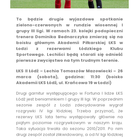
To będzie drugie wyjazdowe spotkanie
zielono-czerwonych w rundzie wiosennej I
grupy III ligi. W ramach 23. kolejki podopieczni
trenera Dominika Bednarczyka zmierzą się na
boisku głównym Akademii Piłkarskiej ŁKS w
Łodzi z rezerwami Łódzkiego Klubu
Sportowego. Lechiści będą starali się odnieść
pierwsze zwycięstwo na tym trudnym terenie.
ŁKS II Łódź – Lechia Tomaszów Mazowiecki – 26
marca (sobota), godzina: 11:30 (boisko
Akademii ŁKS Łódź, ul. Krańcowa 19 w Łodzi)
Drugi garnitur występującego w Fortuna I lidze ŁKS
Łódź jest beniaminkiem I grupy III ligi. W poprzednim
sezonie zespół z Łodzi zdecydowanie wygrał
rozgrywki IV ligi łódzkiej. Trzeba przyznać, że
rezerwy ŁKS lata temu występowały głównie na
piątym poziomie rozgrywkowym w naszym kraju.
Taka sytuacja trwała do sezonu 2010/2011. Po nim
drugi zespół został zlikwidowany, a od IV ligi łódzkiej