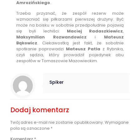
Amrozińskiego
.
Trzeba przyznać, że zespół rezerw może
wzmacniać się piłkarzami pierwszej drużyny. Być
może na boisku w sobotnie przedpołudnie pojawią
się byli lechiści:
Maciej Radaszkiewicz
,
Maksymilian Rozwandowicz
i
Mateusz
Bąkowicz
. Ciekawostką jest fakt, że sobotnie
spotkanie poprowadzi
Mateusz Patla
z Rybnika,
czyli sędzia, który prowadził pojedynek obu
zespołów w Tomaszowie Mazowieckim.
Spiker
Dodaj komentarz
Twój adres e-mail nie zostanie opublikowany.
Wymagane
pola są oznaczone
*
Komentarz
*